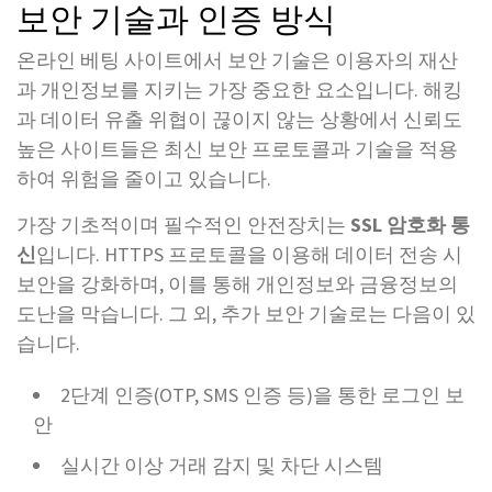
보안 기술과 인증 방식
온라인 베팅 사이트에서 보안 기술은 이용자의 재산
과 개인정보를 지키는 가장 중요한 요소입니다. 해킹
과 데이터 유출 위협이 끊이지 않는 상황에서 신뢰도
높은 사이트들은 최신 보안 프로토콜과 기술을 적용
하여 위험을 줄이고 있습니다.
가장 기초적이며 필수적인 안전장치는
SSL 암호화 통
신
입니다. HTTPS 프로토콜을 이용해 데이터 전송 시
보안을 강화하며, 이를 통해 개인정보와 금융정보의
도난을 막습니다. 그 외, 추가 보안 기술로는 다음이 있
습니다.
2단계 인증(OTP, SMS 인증 등)을 통한 로그인 보
안
실시간 이상 거래 감지 및 차단 시스템