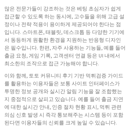
많은 전문가들이 강조하는 것은 베팅 초심자가 쉽게
접근할 수 있도록 하는 동시에, 고수들을 위해 고급 설
정이나 전략 적용이 용이하게 제공되어야 한다는 점
입니다. 스마트폰, 태블릿, 데스크톱 등 다양한 기기에
서 동등하게 원활한 환경을 지원하는 반응형 디자인
은 필수입니다. 한편, 자주 사용하는 기능들, 예를 들어
출금 요청, 게임 기록, 고객센터 연결 등은 UI 내에서
최소한의 조작으로 접근 가능해야 합니다.
이와 함께, 토토 커뮤니티 후기 기반 먹튀검증 가이드
를 활용하는 이용자들은 보통 사이트 인터페이스가
투명한 정보 공개와 실시간 알림 기능을 잘 조합했는
지 중점적으로 살피고 있습니다. 예를 들어 출금 지연
에 대한 실시간 안내, 인증 절차 현황 표시, 먹튀 관련
의심 신호 발생 시 즉각 통보해주는 시스템 등이 포함
된다면 이용자들의 신뢰를 크게 높일 수 있습니다.