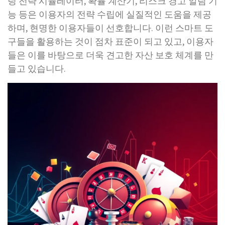
팅 전략 시뮬레이터, 확률 계산기, 리스크 경고 알림 기
능 등은 이용자의 전략 수립에 실질적인 도움을 제공
하며, 현명한 이용자들이 선호합니다. 이런 스마트 도
구들을 활용하는 것이 점차 표준이 되고 있고, 이용자
들은 이를 바탕으로 더욱 견고한 자산 보호 체계를 만
들고 있습니다.