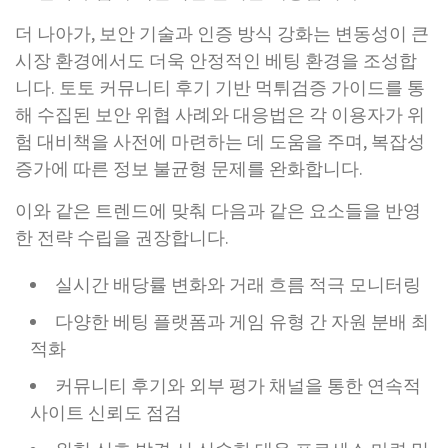
더 나아가, 보안 기술과 인증 방식 강화는 변동성이 큰
시장 환경에서도 더욱 안정적인 베팅 환경을 조성합
니다. 토토 커뮤니티 후기 기반 먹튀검증 가이드를 통
해 수집된 보안 위협 사례와 대응법은 각 이용자가 위
험 대비책을 사전에 마련하는 데 도움을 주며, 복잡성
증가에 따른 정보 불균형 문제를 완화합니다.
이와 같은 트렌드에 맞춰 다음과 같은 요소들을 반영
한 전략 수립을 권장합니다.
실시간 배당률 변화와 거래 흐름 적극 모니터링
다양한 베팅 플랫폼과 게임 유형 간 자원 분배 최
적화
커뮤니티 후기와 외부 평가 채널을 통한 연속적
사이트 신뢰도 점검