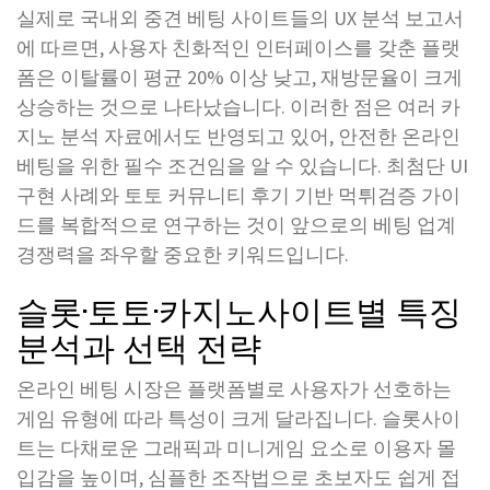
실제로 국내외 중견 베팅 사이트들의 UX 분석 보고서
에 따르면, 사용자 친화적인 인터페이스를 갖춘 플랫
폼은 이탈률이 평균 20% 이상 낮고, 재방문율이 크게
상승하는 것으로 나타났습니다. 이러한 점은 여러 카
지노 분석 자료에서도 반영되고 있어, 안전한 온라인
베팅을 위한 필수 조건임을 알 수 있습니다. 최첨단 UI
구현 사례와 토토 커뮤니티 후기 기반 먹튀검증 가이
드를 복합적으로 연구하는 것이 앞으로의 베팅 업계
경쟁력을 좌우할 중요한 키워드입니다.
슬롯·토토·카지노사이트별 특징
분석과 선택 전략
온라인 베팅 시장은 플랫폼별로 사용자가 선호하는
게임 유형에 따라 특성이 크게 달라집니다. 슬롯사이
트는 다채로운 그래픽과 미니게임 요소로 이용자 몰
입감을 높이며, 심플한 조작법으로 초보자도 쉽게 접