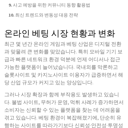
9.
사고 예방을 위한 커뮤니티 동향 활용법
10.
최신 트렌드와 변동성 대응 전략
온라인 베팅 시장 현황과 변화
최근 몇 년간 온라인 게임과 베팅 산업은 디지털 전환
과 맞물려 큰 변화를 맞았습니다. 특히 모바일 기기 보
급과 빠른 네트워크 환경 덕분에 언제 어디서나 접근
가능한 플랫폼이 늘어났습니다. 국내외를 막론하고
슬롯사이트 및 카지노사이트 이용자가 급증하면서 해
당 산업 규모가 커지고 있는 양상입니다.
그러나 시장 확장과 함께 부작용도 발생하고 있습니
다. 불법 사이트, 무허가 운영, 먹튀 사례가 증가하면서
소비자는 신뢰할 수 있는 플랫폼을 찾는 데 어려움을
겪고 있습니다. 베팅 환경이 복잡해졌기에, 단순히 유
행하는 사이트를 따라가기보다 신뢰성·안전성·투명성