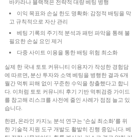
바카라나 블랙잭은 전략적 대량 베팅 병행
이익 목표와 손실 한도 명확화: 감정적 배팅을 막
고 규칙적으로 자산 관리
베팅 기록의 주기적 분석과 패턴 파악을 통해 불
필요한 손실 요인 제거
다중 사이트 이용을 통한 배팅 위험 최소화
실제 한 국내 토토 커뮤니티 이용자가 작성한 경험담
에 따르면, 분산 투자와 소액 베팅을 병행한 결과 6개
월간 먹튀 피해 없이 꾸준한 수익을 창출했다고 합니
다. 이처럼 토토 커뮤니티 후기 기반 먹튀검증 가이드
를 참고해 리스크를 사전에 줄인 사례가 점점 늘고 있
습니다.
한편, 온라인 카지노 분석 연구는 ‘손실 최소화’를 위
한 기술적 지원 도구 개발도 활발히 진행 중입니다. 베