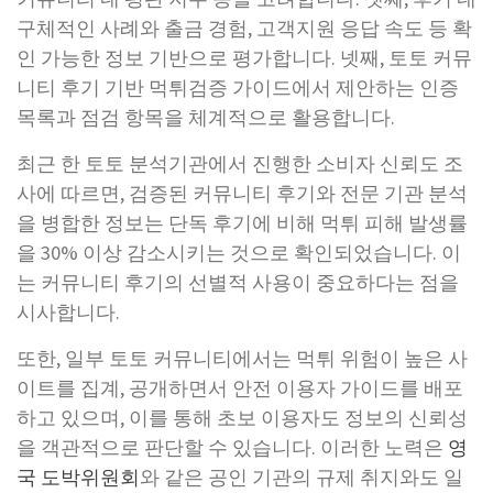
구체적인 사례와 출금 경험, 고객지원 응답 속도 등 확
인 가능한 정보 기반으로 평가합니다. 넷째, 토토 커뮤
니티 후기 기반 먹튀검증 가이드에서 제안하는 인증
목록과 점검 항목을 체계적으로 활용합니다.
최근 한 토토 분석기관에서 진행한 소비자 신뢰도 조
사에 따르면, 검증된 커뮤니티 후기와 전문 기관 분석
을 병합한 정보는 단독 후기에 비해 먹튀 피해 발생률
을 30% 이상 감소시키는 것으로 확인되었습니다. 이
는 커뮤니티 후기의 선별적 사용이 중요하다는 점을
시사합니다.
또한, 일부 토토 커뮤니티에서는 먹튀 위험이 높은 사
이트를 집계, 공개하면서 안전 이용자 가이드를 배포
하고 있으며, 이를 통해 초보 이용자도 정보의 신뢰성
을 객관적으로 판단할 수 있습니다. 이러한 노력은
영
국 도박위원회
와 같은 공인 기관의 규제 취지와도 일