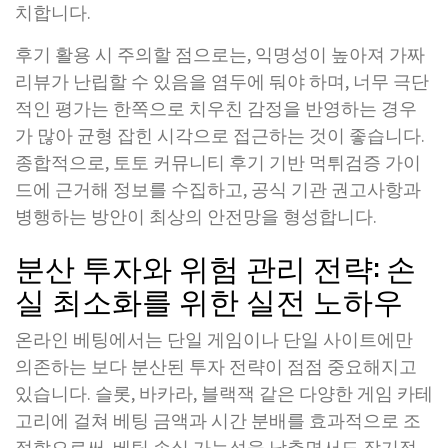
치합니다.
후기 활용 시 주의할 점으로는, 익명성이 높아져 가짜
리뷰가 난립할 수 있음을 염두에 둬야 하며, 너무 극단
적인 평가는 한쪽으로 치우친 감정을 반영하는 경우
가 많아 균형 잡힌 시각으로 접근하는 것이 좋습니다.
종합적으로, 토토 커뮤니티 후기 기반 먹튀검증 가이
드에 근거해 정보를 수집하고, 공식 기관 권고사항과
병행하는 방안이 최상의 안전망을 형성합니다.
분산 투자와 위험 관리 전략: 손
실 최소화를 위한 실전 노하우
온라인 베팅에서는 단일 게임이나 단일 사이트에만
의존하는 보다 분산된 투자 전략이 점점 중요해지고
있습니다. 슬롯, 바카라, 블랙잭 같은 다양한 게임 카테
고리에 걸쳐 베팅 금액과 시간 분배를 효과적으로 조
절함으로써, 베팅 손실 가능성을 낮추면서도 장기적