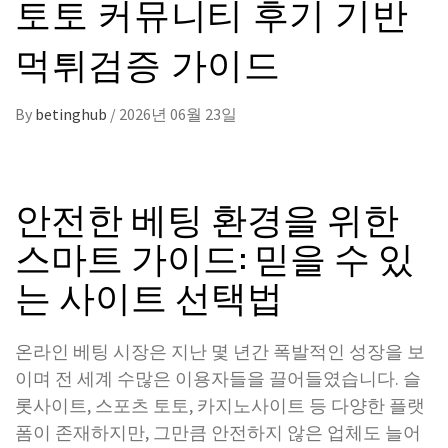
토토 커뮤니티 후기 기반
먹튀검증 가이드
By
betinghub
/
2026년 06월 23일
안전한 베팅 환경을 위한
스마트 가이드: 믿을 수 있
는 사이트 선택법
온라인 베팅 시장은 지난 몇 년간 폭발적인 성장을 보
이며 전 세계 수많은 이용자들을 끌어들였습니다. 슬
롯사이트, 스포츠 토토, 카지노사이트 등 다양한 플랫
폼이 존재하지만, 그만큼 안전하지 않은 업체도 늘어