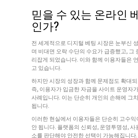
믿을 수 있는 온라인 
인가?
전 세계적으로 디지털 베팅 시장은 눈부신 성
며 비대면 오락 수단의 수요가 급증했고, 그
리잡게 되었습니다. 이와 함께 이용자들은 
고 있습니다.
하지만 시장의 성장과 함께 문제점도 확대되고
즉, 이용자가 입금한 자금을 사이트 운영자
사례입니다. 이는 단순히 개인의 손해에 그치
됩니다.
이러한 현실에서 이용자들은 단순히 고수익
안 됩니다. 플랫폼의 신뢰성, 운영투명성, 사
소를 판단해야 안전한 선택이 가능해집니다.