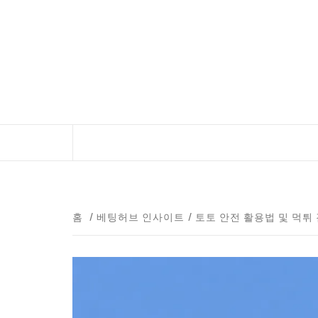
콘
텐
츠
로
건
너
뛰
기
홈
베팅허브 인사이트
토토 안전 활용법 및 먹튀