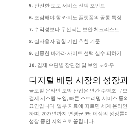
5.
안전한 토토 서비스 선택 포인트
6.
조심해야 할 카지노 플랫폼의 공통 특징
7.
수익성보다 우선되는 보안 체크리스트
8.
실사용자 경험 기반 추천 기준
9.
신중한 바카라 사이트 선택 실수 피하기
10.
결제 수단별 장단점 및 보안 노하우
디지털 베팅 시장의 성장
글로벌 온라인 도박 산업은 연간 수백조 규모
결제 시스템 도입, 빠른 스트리밍 서비스 등
요인입니다. 일부 자료에 따르면 세계 온라인 게
하며, 2027년까지 연평균 9% 이상의 성장
성장 중인 지역으로 꼽힙니다.