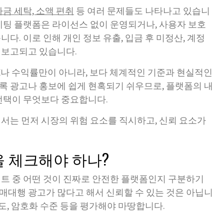
자금 세탁, 소액 편취
등 여러 문제들도 나타나고 있습니
베팅 플랫폼은 라이선스 없이 운영되거나, 사용자 보호
다. 이로 인해 개인 정보 유출, 입금 후 미정산, 계정
 보고되고 있습니다.
X나 수익률만이 아니라, 보다 체계적인 기준과 현실적인
록 광고나 홍보에 쉽게 현혹되기 쉬우므로, 플랫폼의 내
선택이 무엇보다 중요합니다.
서는 먼저 시장의 위험 요소를 직시하고, 신뢰 요소가
을 체크해야 하나?
이트 중 어떤 것이 진짜로 안전한 플랫폼인지 구분하기
매대행 광고가 많다고 해서 신뢰할 수 있는 것은 아닙니
속도, 암호화 수준 등을 평가해야 마땅합니다.