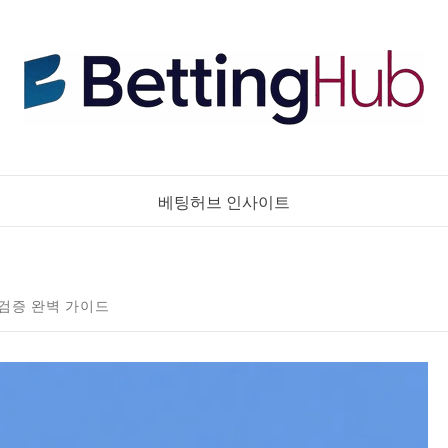
베팅허브 인사이트
 검증 완벽 가이드