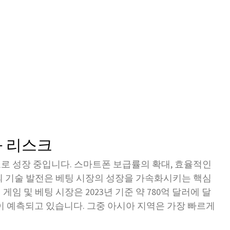
과 리스크
로 성장 중입니다. 스마트폰 보급률의 확대, 효율적인
의 기술 발전은 베팅 시장의 성장을 가속화시키는 핵심
임 및 베팅 시장은 2023년 기준 약 780억 달러에 달
률이 예측되고 있습니다. 그중 아시아 지역은 가장 빠르게