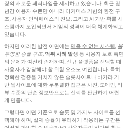
장의 새로운 패러다임을 제시하고 있습니다. 최근 몇
년간 이용자 수뿐만 아니라 이커머스 기반의 환전 구
조, 사용자 인터페이스의 진보, 그리고 AI 기반 확률 시
스템까지 도입되면서 게임의 성격이 더욱 체계화되고
있습니다.
하지만 이러한 발전 이면에는
믿을 수 없는 시스템
,
불
투명한 승률 구조
,
먹튀 사례 발생
등 사용자 보호 측면
의 문제가 여전히 존재하며, 신규 플랫폼을 선택할 때
사용자가 감당해야 할 위험 요소도 여전합니다. 특히
정확한 검증을 거치지 않은 슬롯사이트나 바카라 기
반 웹사이트에 대한 무분별한 접근은 사진, 도메인, 리
뷰 수준의 단순 정보만으로는 신뢰를 판단하기 어렵
게 만듭니다.
그렇다면 어떤 기준으로 슬롯 및 카지노 사이트를 선
택해야 하며, 실제 승률이 유리하게 작용하는 구간은
어떻게 파악할 수 있을까요? 사용자들이 앞다퉈 찾는