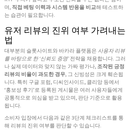
며,
직접 베팅 이력과 시스템 반응을 비교
해 테스트하
는 습관이 필요합니다.
유저 리뷰의 진위 여부 가려내는
법
대부분의 슬롯사이트와 바카라 플랫폼은
사용자 리뷰
를 바탕으로 한 ‘신뢰도 증명’
전략을 채용합니다. 그러
나 실제 데이터와 맞지 않는 가짜 평가나,
조작된 긍정
리뷰의 비율이 과도한 경우
, 그 신빙성은 크게 훼손됩
니다. 특히 구글 포럼, 디씨인사이드, 클리앙 등에서
‘홍보성 후기’로 등록된 게시물은 여러 사용자들에게
공통적으로 의심을 받고 있으며, 판단 기준으로 활용
됩니다.
소비자 입장에서 다음과 같은 3단계 체크리스트를 통
해 리뷰의 진위 여부를 판단할 수 있습니다.