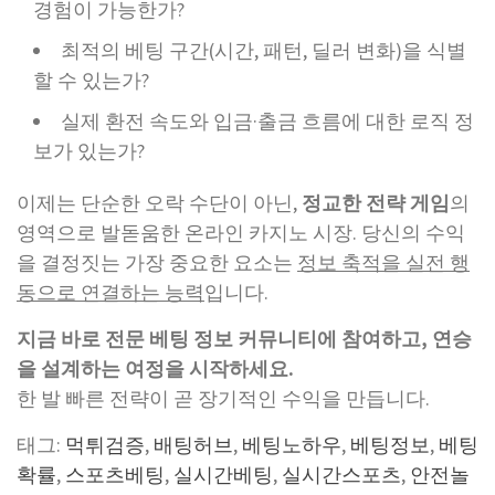
경험이 가능한가?
최적의 베팅 구간(시간, 패턴, 딜러 변화)을 식별
할 수 있는가?
실제 환전 속도와 입금·출금 흐름에 대한 로직 정
보가 있는가?
이제는 단순한 오락 수단이 아닌,
정교한 전략 게임
의
영역으로 발돋움한 온라인 카지노 시장. 당신의 수익
을 결정짓는 가장 중요한 요소는
정보 축적을 실전 행
동으로 연결하는 능력
입니다.
지금 바로 전문 베팅 정보 커뮤니티에 참여하고, 연승
을 설계하는 여정을 시작하세요.
한 발 빠른 전략이 곧 장기적인 수익을 만듭니다.
태그:
먹튀검증
,
배팅허브
,
베팅노하우
,
베팅정보
,
베팅
확률
,
스포츠베팅
,
실시간베팅
,
실시간스포츠
,
안전놀