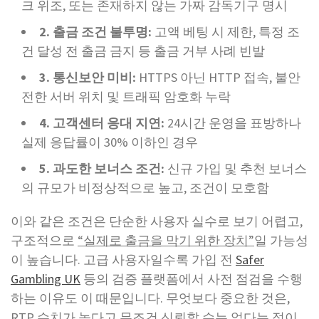
크 위조, 또는 존재하지 않는 가짜 감독기구 명시
2. 출금 조건 불투명:
고액 베팅 시 제한, 특정 조
건 달성 전 출금 금지 등 출금 거부 사례 빈발
3. 통신보안 미비:
HTTPS 아닌 HTTP 접속, 불안
전한 서버 위치 및 트래픽 암호화 누락
4. 고객센터 응대 지연:
24시간 운영을 표방하나
실제 응답률이 30% 이하인 경우
5. 과도한 보너스 조건:
신규 가입 및 추천 보너스
의 규모가 비정상적으로 높고, 조건이 모호함
이와 같은 조건은 단순한 사용자 실수로 보기 어렵고,
구조적으로
“실제로 출금을 막기 위한 장치”
일 가능성
이 높습니다. 고급 사용자일수록 가입 전
Safer
Gambling UK
등의 검증 플랫폼에서 사전 점검을 수행
하는 이유도 이 때문입니다. 무엇보다 중요한 것은,
RTP 수치가 높다고 무조건 신뢰할 수는 없다는 점이