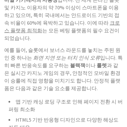
및 카지노 이용자의 약 70% 이상이 스마트폰을 이용
하고 있으며, 특히 국내에서는 안드로이드 기반의 접
속 비율이 60%에 육박하고 있습니다. 이에 따라
크로
스 플랫폼 최적화
는 모든 베팅 플랫폼의 필수 요건이
되었습니다.
예를 들어, 슬롯에서 보너스 라운드를 놓치는 주된 원
인 중 하나는
화면 지연 또는 터치 인식 오류
입니다. 특
히 빠른 반응속도를 요구하는
블랙잭
이나
룰렛
과 같
은 실시간 카지노 게임의 경우, 안정적인 모바일 환경
이 승률에 직접 영향을 미치기도 합니다. 안정적 플랫
폼은 다음과 같은 기술 요소를 제공합니다.
앱 기반 캐싱 로딩 구조로 인해 페이지 전환 시 버
퍼링 최소화
HTML5 기반 반응형 디자인으로 다양한 해상도