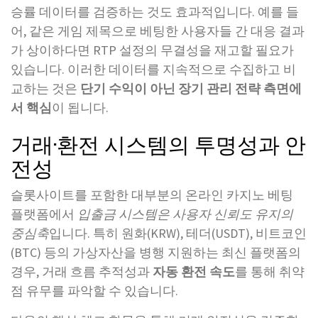
승률 데이터를 검증하는 것도 효과적입니다. 예를 들
어, 같은 게임 제목으로 베팅한 사용자들 간 대응 결과
가 상이하다면 RTP 설정의 무결성을 재고할 필요가
있습니다. 이러한 데이터를 지속적으로 수집하고 비
교하는 것은
단기 수익이 아닌 장기 관리 전략 측면에
서 핵심
이 됩니다.
거래·환전 시스템의 투명성과 안
전성
슬롯사이트를 포함한 대부분의 온라인 카지노 베팅
플랫폼에서
입출금 시스템은 사용자 신뢰도 유지의
중심축
입니다. 특히 원화(KRW), 테더(USDT), 비트코인
(BTC) 등의 가상자산을 병행 지원하는 최신 플랫폼의
경우, 거래 흐름 추적성과
자동 환전 속도
를 통해 취약
점 유무를 파악할 수 있습니다.