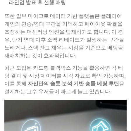
라인업 발표 후 선행 배팅
또한 일부 마이크로 데이터 기반 플랫폼은 플레이어
개인의 연승/연패 구간을 기억하고 페이아웃 확률을
조정하는 머신러닝 엔진을 탑재하기도 합니다. 이 경
우, 단기 연패 이후 소액 리베이트가 발생하는 구간을
노리거나, 스택 잔고 채우는 시점을 기준으로 베팅을
재배치하는 것이 효과적입니다.
최근 도입된 카드형 블랙박스 기능을 활용하면 각 베
팅 결과 및 시점 데이터를 시각 자료로 확인 가능하며,
이를 통해
자신만의 슬롯 분석 기반 승률 베팅 루틴
을
설계하는 고수 유저들이 빠르게 늘고 있습니다.