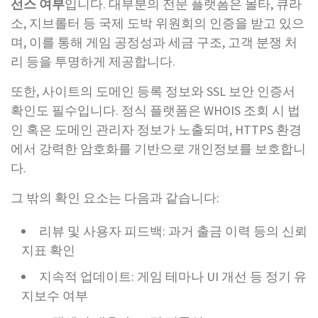
선스 여부
입니다. 대부분의 전문 플랫폼은 몰타, 큐라
소, 지브롤터 등 국제 도박 위원회의 인증을 받고 있으
며, 이를 통해 게임 공정성과 세금 구조, 고객 분쟁 처
리 등을 투명하게 제공합니다.
또한, 사이트의 도메인 등록 정보와 SSL 보안 인증서
확인도 필수입니다. 정식 플랫폼은 WHOIS 조회 시 법
인 혹은 도메인 관리자 정보가 노출되며, HTTPS 환경
에서 강력한 암호화를 기반으로 개인정보를 보호합니
다.
그 밖의 확인 요소는 다음과 같습니다:
리뷰 및 사용자 피드백: 과거 출금 이력 등의 신뢰
지표 확인
지속적 업데이트: 게임 테마나 UI 개선 등 정기 유
지보수 여부