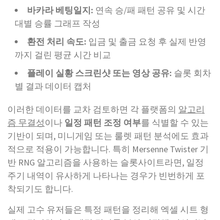
바카라 베팅일지:
연속 승/패 패턴 공유 및 시간
대별 승률 그래프 작성
환전 처리 속도:
입금 및 출금 요청 후 실제 반영
까지 걸린 평균 시간 비교
플레이 실황 스크린샷 또는 영상 공유:
슬롯 회차
별 결과 데이터 캡처
이러한 데이터를 교차 검토하면 각 플랫폼의
알고리
즘 무결성
이나
일정 패턴 조정 여부
를 식별할 수 있는
기반이 되며, 미니게임 또는 룰렛 패턴 분석에도 효과
적으로 적용이 가능합니다. 특히 Mersenne Twister 기
반 RNG 알고리즘을 사용하는 슬롯사이트라면, 일정
주기 내역이 유사하게 나타나는 경우가 빈번하게 포
착되기도 합니다.
실제 고수 유저들은 특정 패턴을 정리해 엑셀 시트 형