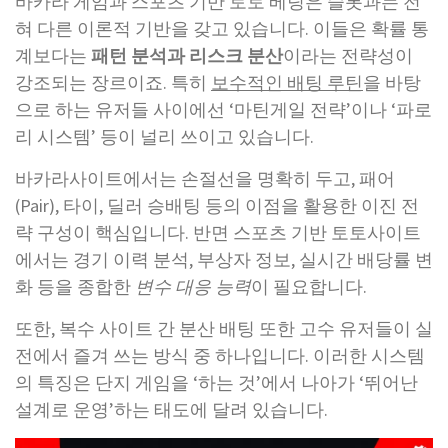
바카라 게임과 스포츠 기반 토토 베팅은 슬롯과는 전
혀 다른 이론적 기반을 갖고 있습니다. 이들은 확률 통
계보다는
패턴 분석과 리스크 분산
이라는 전략성이
강조되는 장르이죠. 특히
보수적인 배팅 루틴
을 바탕
으로 하는 유저들 사이에선 ‘마틴게일 전략’이나 ‘파로
리 시스템’ 등이 널리 쓰이고 있습니다.
바카라사이트에서는 손절선을 명확히 두고, 패어
(Pair), 타이, 딜러 승배팅 등의 이점을 활용한 이진 전
략 구성이 핵심입니다. 반면 스포츠 기반 토토사이트
에서는 경기 이력 분석, 부상자 정보, 실시간 배당률 변
화 등을 종합한
변수 대응 능력
이 필요합니다.
또한, 복수 사이트 간 분산 배팅 또한 고수 유저들이 실
전에서 즐겨 쓰는 방식 중 하나입니다. 이러한 시스템
의 특징은 단지 게임을 ‘하는 것’에서 나아가 ‘뛰어난
설계로 운영’하는 태도에 달려 있습니다.