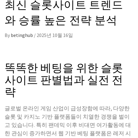
최신 슬롯사이트 트렌드
와 승률 높은 전략 분석
By
betinghub
/
2025년 10월 16일
똑똑한 베팅을 위한 슬롯
사이트 판별법과 실전 전
략
글로벌 온라인 게임 산업이 급성장함에 따라, 다양한
슬롯 및 카지노 기반 플랫폼들이 치열한 경쟁을 벌이
고 있습니다. 특히 팬데믹 이후 비대면 여가활동에 대
한 관심이 증가하면서 웹 기반 베팅 플랫폼은 레저 시