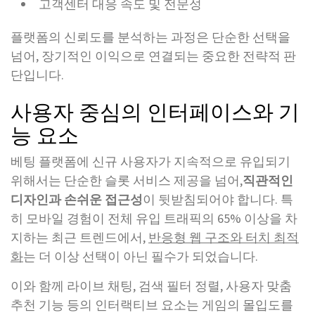
고객센터 대응 속도 및 전문성
플랫폼의 신뢰도를 분석하는 과정은 단순한 선택을
넘어, 장기적인 이익으로 연결되는 중요한 전략적 판
단입니다.
사용자 중심의 인터페이스와 기
능 요소
베팅 플랫폼에 신규 사용자가 지속적으로 유입되기
위해서는 단순한 슬롯 서비스 제공을 넘어,
직관적인
디자인과 손쉬운 접근성
이 뒷받침되어야 합니다. 특
히 모바일 경험이 전체 유입 트래픽의 65% 이상을 차
지하는 최근 트렌드에서,
반응형 웹 구조와 터치 최적
화
는 더 이상 선택이 아닌 필수가 되었습니다.
이와 함께 라이브 채팅, 검색 필터 정렬, 사용자 맞춤
추천 기능 등의 인터랙티브 요소는 게임의 몰입도를