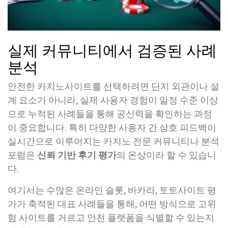
실제 커뮤니티에서 검증된 사례
분석
안전한 카지노사이트를 선택하려면 단지 외관이나 설
계 요소가 아니라, 실제 사용자 경험이 일정 수준 이상
으로 누적된 사례들을 통해 공신력을 확인하는 과정
이 중요합니다. 특히 다양한 사용자 간 상호 피드백이
실시간으로 이루어지는 카지노 전문 커뮤니티나 분석
포럼은
신뢰 기반 후기 평가
의 온상이라 할 수 있습니
다.
여기서는 수많은 온라인 슬롯, 바카라, 토토사이트 평
가가 축적된 대표 사례들을 통해, 어떤 방식으로 고위
험 사이트를 거르고 안전 플랫폼을 식별할 수 있는지