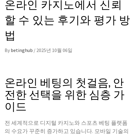
온라인 카지노에서 신뢰
할 수 있는 후기와 평가 방
법
By
betinghub
/
2025년 10월 06일
온라인 베팅의 첫걸음, 안
전한 선택을 위한 심층 가
이드
전 세계적으로 디지털 카지노와 스포츠 베팅 플랫폼
의 수요가 꾸준히 증가하고 있습니다. 모바일 기술의