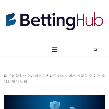
콘
텐
츠
로
건
너
뛰
기
기
본
메
뉴
홈
베팅허브 인사이트
온라인 카지노에서 신뢰할 수 있는 후
기와 평가 방법