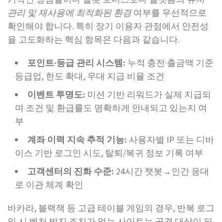
관리 및 재사용에 최적화된 환경
여부를 우선적으로
확인해야 합니다. 특히 장기 이용자 관점에서 안전성
을 고도화하는 핵심 항목은 다음과 같습니다.
포인트·등급 관리 시스템:
누적 충전·출금액 기준
등급업, 한도 확대, 우대 지급 비율 조건
이벤트 투명도:
미션 기반 리워드가 실제 지급되
며 조건 및 환급률도 명확하게 안내되고 있는지 여
부
계좌 이력 지속 추적 기능:
사용자별 IP 또는 디바
이스 기반 로그인 시도, 탈퇴/복귀 정보 기록 여부
고객센터의 진화 수준:
24시간 챗봇→인간 응대
로 이관 체계 확인
바카라, 블랙잭 등 고급 테이블 게임의 경우, 반복 로그
인 시 벤처 방지 조치가 없는 사이트는 공격 대상이 되