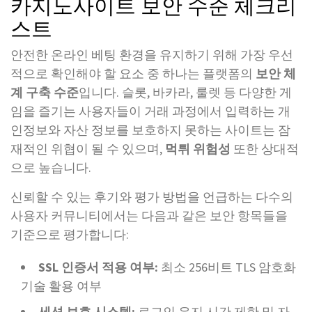
카지노사이트 보안 수준 체크리
스트
안전한 온라인 베팅 환경을 유지하기 위해 가장 우선
적으로 확인해야 할 요소 중 하나는 플랫폼의
보안 체
계 구축 수준
입니다. 슬롯, 바카라, 룰렛 등 다양한 게
임을 즐기는 사용자들이 거래 과정에서 입력하는 개
인정보와 자산 정보를 보호하지 못하는 사이트는 잠
재적인 위협이 될 수 있으며,
먹튀 위험성
또한 상대적
으로 높습니다.
신뢰할 수 있는 후기와 평가 방법을 언급하는 다수의
사용자 커뮤니티에서는 다음과 같은 보안 항목들을
기준으로 평가합니다:
SSL 인증서 적용 여부:
최소 256비트 TLS 암호화
기술 활용 여부
세션 보호 시스템:
로그인 유지 시간 제한 및 자