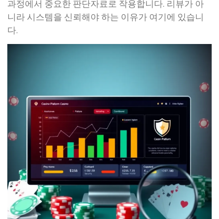
과정에서 중요한 판단자료로 작용합니다. 리뷰가 아
니라 시스템을 신뢰해야 하는 이유가 여기에 있습니
다.