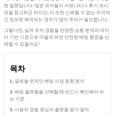
한 질문입니다. 많은 유저들이 커뮤니티나 후기 게시
판을 참고하곤 하지만, 이 또한 신뢰할 수 없는 자극적
인 정보로 왜곡되는 경우가 많아 주의가 필요합니다.
그렇다면, 실제 유저 경험을 반영한 심층 분석과 데이
터 기반 기준으로 어떻게 하면 안전한 베팅 환경을 선
택할 수 있을까요?
목차
1.
글로벌 온라인 베팅 시장 동향 분석
2.
베팅 플랫폼을 선택할 때 반드시 확인해야 하
는 기준
3.
사용자 경험 중심의 플랫폼 평가 절차