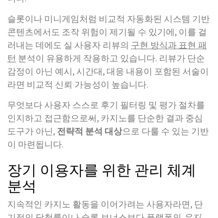
슬롯이나 미니게임처럼 비교적 자동화된 시스템 기반
콘텐츠에서도 조작 위험이 제기될 수 있기에, 이를 걸
러내는 데에도 실 사용자 리뷰의
구현 방식과 표현 패
턴
분석이 유용하게 작용하고 있습니다. 리뷰가 단순
감정이 아닌 예시, 시간대, 대응 내용이 포함된 서술이
라면 비교적 신뢰 가능성이 높습니다.
무엇보다 사용자 스스로 후기 필터링 및 평가 절차를
인지하고 접근함으로써, 카지노를 단순한 결과 중심
도구가 아닌,
전략적 분석 대상
으로 다룰 수 있는 기반
이 마련됩니다.
장기 이용자를 위한 관리 체계
분석
지속적인 카지노 활동을 이어가려는 사용자라면, 단
기적인 당첨률이나 슬롯 보너스보다 플랫폼의
유지