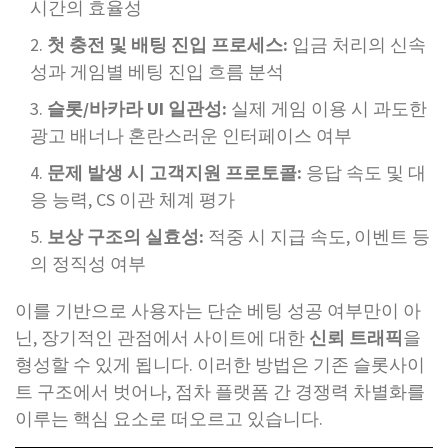
시간의 효율성
첫 충전 및 배팅 진입 프로세스:
입금 처리의 신속
성과 게임별 베팅 진입 흐름 분석
슬롯/바카라 UI 일관성:
실제 게임 이용 시 과도한
광고 배너나 혼란스러운 인터페이스 여부
문제 발생 시 고객지원 프로토콜:
응답 속도 및 대
응 능력, CS 이관 체계 평가
보상 구조의 실효성:
적중 시 지급 속도, 이벤트 등
의 정직성 여부
이를 기반으로 사용자는 단순 베팅 성공 여부만이 아
닌, 장기적인 관점에서 사이트에 대한
신뢰 트래픽
을
형성할 수 있게 됩니다. 이러한 방법은 기존 슬롯사이
트 구조에서 벗어나, 점차 플랫폼 간 경쟁력 차별화를
이루는 핵심 요소로 떠오르고 있습니다.