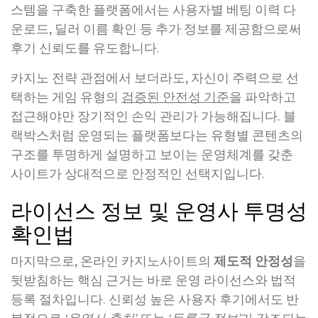
스템을 구축한 플랫폼에서는 사용자별 베팅 이력 다
운로드, 딜러 이름 확인 등 추가 정보를 제공함으로써
후기 신뢰도를 유도합니다.
카지노 전략 관점에서 보더라도, 자신이 주력으로 선
택하는 게임 유형의
검증된 안전성 기준
을 파악하고
접근해야만 장기적인 손익 관리가 가능해집니다. 블
랙박스처럼 운영되는 플랫폼보다는 유형별 콘텐츠의
구조를 투명하게 설명하고 보이는 운영체계를 갖춘
사이트가 상대적으로 안정적인 선택지입니다.
라이선스 정보 및 운영사 투명성
확인법
마지막으로, 온라인 카지노사이트의
제도적 안정성
을
뒷받침하는 핵심 근거는 바로 운영 라이선스와 법적
등록 절차입니다. 신뢰성 높은 사용자 후기에서도 반