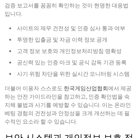
검증 보고서를 꼼꼼히 확인하는 것이 현명한 대응법
입니다.
사이트의 재무 건전성 및 인증 심사 통과 여부
투명한 입출금 및 자금 이력 정보 공개
고객 정보 보호와 개인정보처리방침 명확성
공신력 있는 인증 마크 및 공식 감독 기관 등록
사기 위험 차단을 위한 실시간 모니터링 시스템
더불어 이용자 스스로도
한국게임산업협회
에서 제공
하는 안전 가이드라인을 참고하고, 인증 확인법을 숙
지해 불법과 사기를 예방할 수 있습니다. 이는 온라인
베팅 경험의 건전성과 안정성을 크게 개선하는 데 필
수적인 요소라 할 수 있습니다.
보안 시스템과 개인정보 보호 정