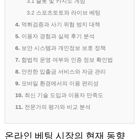
3.1 슬롯 및 카지노 게임
3.2 스포츠토토와 라이브 베팅
4.
먹튀검증과 사기 위험 방지 대책
5.
이용자 경험과 실제 후기 분석
6.
보안 시스템과 개인정보 보호 정책
7.
합법적 운영 여부와 인증 정보 확인법
8.
안전한 입출금 서비스와 자금 관리
9.
모바일 환경에서의 이용 편리성
10.
최신 기술 도입과 이용자 만족도
11.
전문가의 평가와 비교 분석
온라인 베팅 시장의 현재 동향