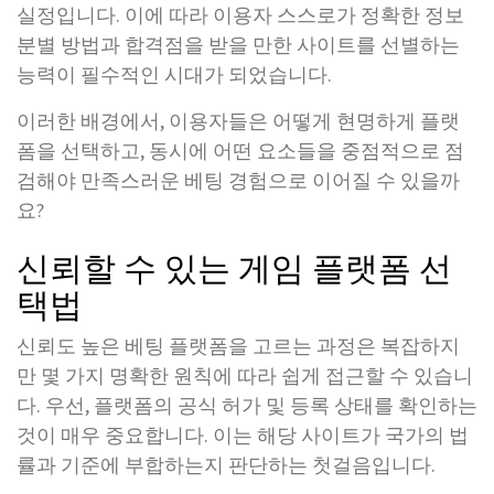
실정입니다. 이에 따라 이용자 스스로가 정확한 정보
분별 방법과 합격점을 받을 만한 사이트를 선별하는
능력이 필수적인 시대가 되었습니다.
이러한 배경에서, 이용자들은 어떻게 현명하게 플랫
폼을 선택하고, 동시에 어떤 요소들을 중점적으로 점
검해야 만족스러운 베팅 경험으로 이어질 수 있을까
요?
신뢰할 수 있는 게임 플랫폼 선
택법
신뢰도 높은 베팅 플랫폼을 고르는 과정은 복잡하지
만 몇 가지 명확한 원칙에 따라 쉽게 접근할 수 있습니
다. 우선, 플랫폼의 공식 허가 및 등록 상태를 확인하는
것이 매우 중요합니다. 이는 해당 사이트가 국가의 법
률과 기준에 부합하는지 판단하는 첫걸음입니다.