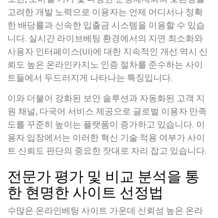
고려한 개발 노력으로 이용자는 언제 어디서나 정확
한 배당률과 신속한 입출금 시스템을 이용할 수 있습
니다. 실시간 라이브베팅 환경에서의 지연 최소화와
사용자 인터페이스(UI)에 대한 지속적인 개선 역시 신
뢰도 높은 온라인카지노 인증 절차를 준수하는 사이
트들에서 두드러지게 나타나는 특징입니다.
이와 더불어 강화된 보안 솔루션과 자동화된 고객 지
원 채널, 다국어 서비스 제공으로 글로벌 이용자 만족
도를 꾸준히 높이는 플랫폼이 증가하고 있습니다. 이
용자 입장에서는 이러한 혁신 기술 적용 여부가 사이
트 신뢰도 판단의 중요한 잣대로 자리 잡고 있습니다.
전문가 평가 및 비교 분석을 통
한 현명한 사이트 선정법
수많은 온라인베팅 사이트 가운데 신뢰성 높은 온라