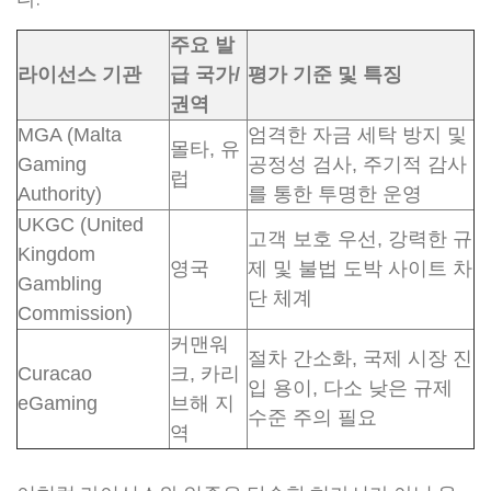
주요 발
라이선스 기관
급 국가/
평가 기준 및 특징
권역
MGA (Malta
엄격한 자금 세탁 방지 및
몰타, 유
Gaming
공정성 검사, 주기적 감사
럽
Authority)
를 통한 투명한 운영
UKGC (United
고객 보호 우선, 강력한 규
Kingdom
영국
제 및 불법 도박 사이트 차
Gambling
단 체계
Commission)
커맨워
절차 간소화, 국제 시장 진
Curacao
크, 카리
입 용이, 다소 낮은 규제
eGaming
브해 지
수준 주의 필요
역