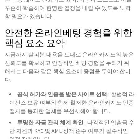
꾸준히 학습하여 현명한 결정을 내릴 수 있도록 노력
할 필요가 있습니다.
안전한 온라인베팅 경험을 위한
핵심 요소 요약
지금까지 살펴본 내용을 토대로 온라인카지노의 높은
신뢰도를 확보하고 안정적인 베팅 경험을 누리기 위
해서는 다음과 같은 핵심 요소에 중점을 두어야 합니
다.
공식 허가와 인증을 받은 사이트 선택
: 합법적 라
이선스 보유 여부와 함께 철저한 온라인카지노 인증
절차를 통과한 업체를 우선시해야 합니다.
투명한 자금 관리 체계 확인
: 다각적인 입출금 수
단 지원과 KYC 및 AML 정책 준수 여부가 필수적인