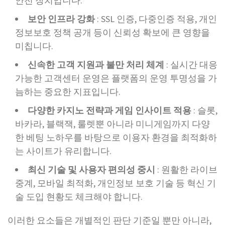
안전 장치입니다.
보안 인프라 강화
: SSL 인증, 다중인증 적용, 개인
정보보호 정책 공개 등이 신뢰성 확보에 큰 영향을
미칩니다.
신속한 고객 지원과 불만 처리 체계
: 실시간 대응
가능한 고객센터 운영은 플랫폼의 운영 투명성을 가
늠하는 중요한 지표입니다.
다양한 카지노 전략과 게임 인사이트 적용
: 슬롯,
바카라, 블랙잭, 룰렛뿐 아니라 미니게임까지 다양
한 베팅 노하우를 바탕으로 이용자 환경을 최적화하
는 사이트가 유리합니다.
최신 기술 및 사용자 편의성 중시
: 원활한 라이브
중계, 모바일 최적화, 개인정보 보호 기술 등 혁신 기
술 도입 현황도 체크해야 합니다.
이러한 요소들은 개별적인 판단 기준일 뿐만 아니라,