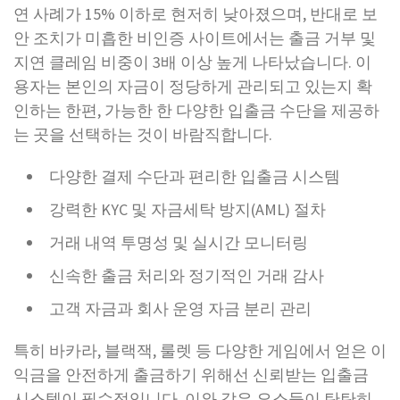
연 사례가 15% 이하로 현저히 낮아졌으며, 반대로 보
안 조치가 미흡한 비인증 사이트에서는 출금 거부 및
지연 클레임 비중이 3배 이상 높게 나타났습니다. 이
용자는 본인의 자금이 정당하게 관리되고 있는지 확
인하는 한편, 가능한 한 다양한 입출금 수단을 제공하
는 곳을 선택하는 것이 바람직합니다.
다양한 결제 수단과 편리한 입출금 시스템
강력한 KYC 및 자금세탁 방지(AML) 절차
거래 내역 투명성 및 실시간 모니터링
신속한 출금 처리와 정기적인 거래 감사
고객 자금과 회사 운영 자금 분리 관리
특히 바카라, 블랙잭, 룰렛 등 다양한 게임에서 얻은 이
익금을 안전하게 출금하기 위해선 신뢰받는 입출금
시스템이 필수적입니다. 이와 같은 요소들이 탄탄히