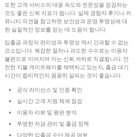
또한 고객 서비스의 대응 속도와 전문성을 점검하는
것도 좋은 신뢰 지표가 됩니다. 실제 경험자 후기나 커
뮤니티 의견을 참고하면 보안성과 운영 투명성에 대
한 실질적인 정보를 얻는 데 도움이 됩니다.
입출금 과정의 편리성과 투명성 역시 간과할 수 없는
요소입니다. 복잡한 절차나 과도한 수수료는 이용자
불편으로 이어지며 이는 신뢰 저하로 직결됩니다. 안
전한 지불 게이트웨이를 채택하고 있는지, 출금 대기
시간이 합리적인지 꼼꼼히 살피는 것이 좋습니다.
공식 라이선스 및 인증 확인
실시간 고객 지원 체계 점검
이용자 리뷰 및 평판 분석
투명한 자금 관리 및 출금 정책
다양한 입출금 수단 제공 여부