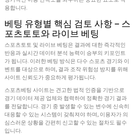
용합니다.
베팅 유형별 핵심 검토 사항 – 스
포츠토토와 라이브 베팅
스포츠토토 및 라이브 베팅은 결과에 대한 즉각적인
반응과 실시간 데이터 분석 능력이 승부의 키포인트
가 됩니다. 이러한 베팅 방식은 다수 스포츠 경기와 이
벤트를 대상으로 하며, 결과 조작 위험성 방지를 위해
사이트 신뢰도가 중요하게 평가됩니다.
스포츠베팅 사이트는 견고한 법적 인증을 기반으로
경기 데이터 제공 업체와 협력하여 정확한 경기 결과
를 전달합니다. 경기 중 발생할 수 있는 변수에 신속히
대응할 수 있는 시스템이 갖춰져야 하며, 이용자가 의
심스러운 상황을 간편히 신고할 수 있는 절차도 필수
입니다.