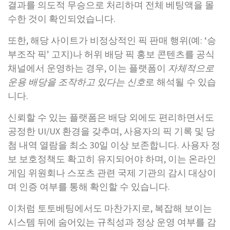
결과를 의도적 무승으로 처리하며 전체 베팅액을 몰
수한 것이 확인되었습니다.
또한, 해당 사이트가 비정상적인 픽 판매 행위(예: ‘승
부조작 픽’ 고지)나 허위 배당 픽 홍보 콘텐츠를 공식
채널에서 운영하는 경우, 이는 플랫폼이
자체적으로
운용 배당을 조작하고 있다는 신호
로 해석될 수 있습
니다.
신뢰할 수 있는 플랫폼은 배당 외에도 편리하면서도
공정한 UI/UX 환경을 갖추며, 사용자의 픽 기록 및 당
첨 내역 열람을 최소 30일 이상 보존합니다. 사용자 정
보 보호정책도 확고히 유지되어야 하며, 이는 온라인
게임 위원회나 스포츠 관련 국제 기관의 감시 대상이
며 인증 여부를 통해 확인할 수 있습니다.
이처럼 토토베팅에서도 마찬가지로, 복잡해 보이는
시스템 뒤에 숨어있는 규칙성과 정상 운영 여부를 감