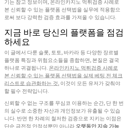
기는 참고 정보이며, 온라인카지노 먹튀검증 사례로
본 신뢰할 수 있는 플랫폼 선택법을 실무에 적용함으
로써 보다 강력한 검증 효과를 가져올 수 있습니다.
지금 바로 당신의 플랫폼을 점검
하세요
이 글에서 다룬 슬롯, 토토, 바카라 등 다양한 장르별
플랫폼 특징과 위험요소들을 종합하면, 본질은 결국
하나로 귀결됩니다.
온라인카지노 먹튀검증 사례로
본 신뢰할 수 있는 플랫폼 선택법을 실제 베팅 전 체크
리스트로 습관화하는 것
, 이것이 모든 유저가 갖춰야
할 필수 전략입니다.
신뢰할 수 없는 구조를 무심코 이용하는 순간, 단 한 번
의 실수로 소중한 자산과 개인정보가 유출될 수 있습
니다. 반면 한 차례의 철저한 검증으로 지키는 이점은
단순 금전적 안정성뿐만 아니라
오랫동안 지속 가능