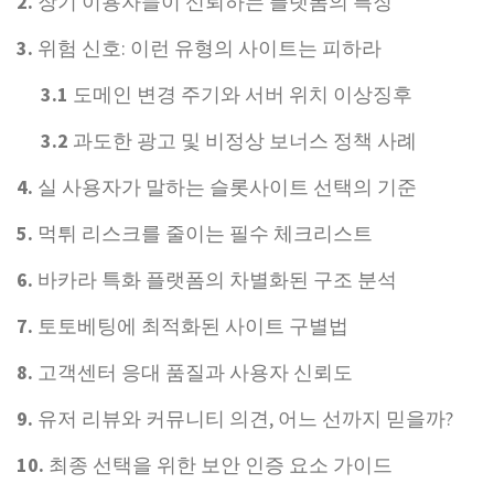
2.
장기 이용자들이 신뢰하는 플랫폼의 특징
3.
위험 신호: 이런 유형의 사이트는 피하라
3.1
도메인 변경 주기와 서버 위치 이상징후
3.2
과도한 광고 및 비정상 보너스 정책 사례
4.
실 사용자가 말하는 슬롯사이트 선택의 기준
5.
먹튀 리스크를 줄이는 필수 체크리스트
6.
바카라 특화 플랫폼의 차별화된 구조 분석
7.
토토베팅에 최적화된 사이트 구별법
8.
고객센터 응대 품질과 사용자 신뢰도
9.
유저 리뷰와 커뮤니티 의견, 어느 선까지 믿을까?
10.
최종 선택을 위한 보안 인증 요소 가이드