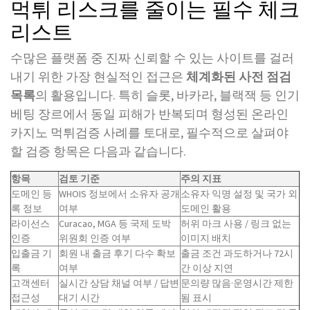
먹튀 리스크를 줄이는 필수 체크
리스트
수많은 플랫폼 중 진짜 신뢰할 수 있는 사이트를 걸러
내기 위한 가장 현실적인 접근은
체계화된 사전 점검
목록
의 활용입니다. 특히 슬롯, 바카라, 블랙잭 등 인기
베팅 장르에서 동일 피해가 반복되며 형성된 온라인
카지노 먹튀검증 사례를 토대로, 필수적으로 살펴야
할 검증 항목은 다음과 같습니다.
항목
검토 기준
주의 지표
도메인 등
WHOIS 정보에서 소유자 공개
소유자 익명 설정 및 국가 외
록 정보
여부
도메인 활용
라이선스
Curacao, MGA 등 국제 도박
허위 마크 사용 / 링크 없는
인증
위원회 인증 여부
이미지 배치
입출금 기
회원 내 출금 후기 다수 확보
출금 조건 과도하거나 72시
록
여부
간 이상 지연
고객센터
실시간 상담 채널 여부 / 답변
문의량 많음·운영시간 제한
접근성
대기 시간
됨 표시