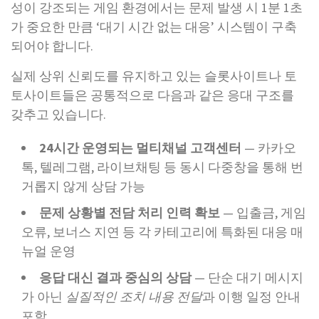
성이 강조되는 게임 환경에서는 문제 발생 시 1분 1초
가 중요한 만큼 ‘대기 시간 없는 대응’ 시스템이 구축
되어야 합니다.
실제 상위 신뢰도를 유지하고 있는 슬롯사이트나 토
토사이트들은 공통적으로 다음과 같은 응대 구조를
갖추고 있습니다.
24시간 운영되는 멀티채널 고객센터
— 카카오
톡, 텔레그램, 라이브채팅 등 동시 다중창을 통해 번
거롭지 않게 상담 가능
문제 상황별 전담 처리 인력 확보
— 입출금, 게임
오류, 보너스 지연 등 각 카테고리에 특화된 대응 매
뉴얼 운영
응답 대신 결과 중심의 상담
— 단순 대기 메시지
가 아닌
실질적인 조치 내용 전달
과 이행 일정 안내
포함