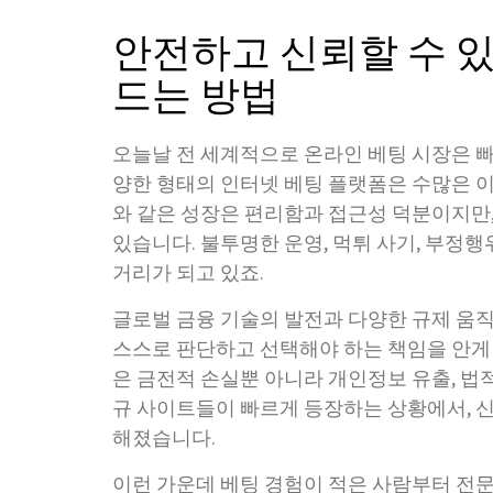
안전하고 신뢰할 수 있
드는 방법
오늘날 전 세계적으로 온라인 베팅 시장은 빠르
양한 형태의 인터넷 베팅 플랫폼은 수많은 
와 같은 성장은 편리함과 접근성 덕분이지만
있습니다. 불투명한 운영, 먹튀 사기, 부정
거리가 되고 있죠.
글로벌 금융 기술의 발전과 다양한 규제 움
스스로 판단하고 선택해야 하는 책임을 안게 
은 금전적 손실뿐 아니라 개인정보 유출, 법
규 사이트들이 빠르게 등장하는 상황에서, 신
해졌습니다.
이런 가운데 베팅 경험이 적은 사람부터 전