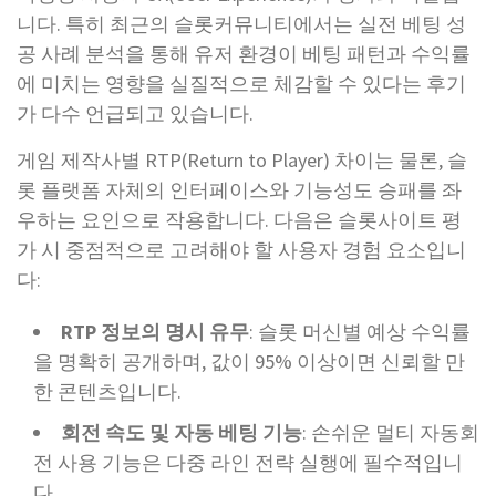
니다. 특히 최근의 슬롯커뮤니티에서는 실전 베팅 성
공 사례 분석을 통해 유저 환경이 베팅 패턴과 수익률
에 미치는 영향을 실질적으로 체감할 수 있다는 후기
가 다수 언급되고 있습니다.
게임 제작사별 RTP(Return to Player) 차이는 물론, 슬
롯 플랫폼 자체의 인터페이스와 기능성도 승패를 좌
우하는 요인으로 작용합니다. 다음은 슬롯사이트 평
가 시 중점적으로 고려해야 할 사용자 경험 요소입니
다:
RTP 정보의 명시 유무
: 슬롯 머신별 예상 수익률
을 명확히 공개하며, 값이 95% 이상이면 신뢰할 만
한 콘텐츠입니다.
회전 속도 및 자동 베팅 기능
: 손쉬운 멀티 자동회
전 사용 기능은 다중 라인 전략 실행에 필수적입니
다.