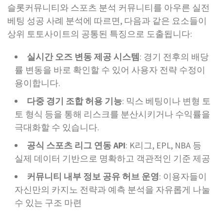
슬롯커뮤니티와 스포츠 분석 커뮤니티를 아우른 실전
베팅 성공 사례 분석에 따르면, 다음과 같은 요소들이
상위 토토사이트의 공통된 특징으로 도출됩니다:
실시간 오즈 변동 제공 시스템
: 경기 전후의 배당
률 변동을 바로 확인할 수 있어 사용자 전략 수정이
용이합니다.
다중 경기 조합 허용 기능
: 믹스 베팅이나 변형 토
토 형식 등을 통해 리스크를 분산시키거나 수익률을
극대화할 수 있습니다.
공식 스포츠 리그 연동 API
: K리그, EPL, NBA 등
실제 데이터 기반으로 명확하고 객관적인 기준 제공
커뮤니티 내부 정보 공유 허브 운영
: 이용자들이
자신만의 카지노 전략과 예측 분석을 자유롭게 나눌
수 있는 구조 마련