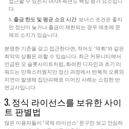
접근할 수 있는지 UI/UX 측면도 핵심 평가 요소입니
다.
출금 한도 및 평균 소요 시간
: 보너스 조건은 좋지
만 정산이 늦거나 출금이 제한되는 경우 애초에 문
제의 소지가 있습니다.
분명한 기준을 갖고 접근한다면, 적어도 ‘먹튀’와 같은
최악의 상황은 피할 수 있습니다. 최근 커뮤니티에서
언급된 모 슬롯사이트처럼, 화려한 디자인과 초기 리
워드는 만족스러웠지만 정산 과정에서 반복적 오류와
지연이 발생해 집단피해로 이어진 사례는 쇼킹한 반
면교사입니다.
3. 정식 라이선스를 보유한 사이
트 판별법
많은 이용자들이 ‘국제 라이선스’ 문구만 보고 안심하