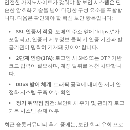
안전한 카지노사이트가 갖춰야 할 보안 시스템은 단
순한 암호화 기술을 넘어 다양한 구성 요소를 포함합
니다. 다음은 확인해야 할 핵심 보안 항목입니다:
SSL 인증서 적용
: 도메인 주소 앞에 ‘https://’가
포함되고, 인증서 세부정보 클릭 시 인증 기간과 발
급기관이 명확히 기재돼 있어야 합니다.
2단계 인증(2FA)
: 로그인 시 SMS 또는 OTP 기반
코드 입력이 필요하며, 계정 탈취를 원천 차단합니
다.
DDoS 방어 체계
: 트래픽 공격에 대비한 서버 안
정화 시스템 구축 여부 확인
정기 취약점 점검
: 보안패치 주기 및 관리자 로그
기록 시스템 존재 여부
최근 슬롯커뮤니티 후기 중에는, 보안 회피 우회 프로