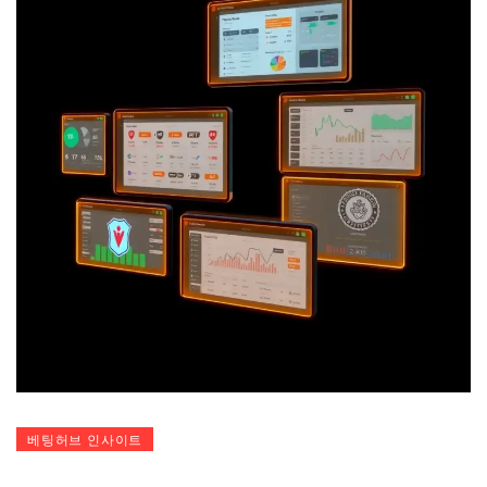
베팅허브 인사이트