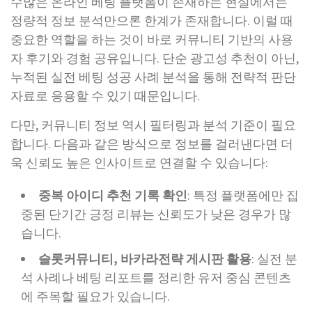
수많은 온라인 베팅 플랫폼이 존재하는 현실에서는
정량적 정보 분석만으론 한계가 존재합니다. 이럴 때
중요한 역할을 하는 것이 바로 커뮤니티 기반의 사용
자 후기와 경험 공유입니다. 단순 광고성 추천이 아닌,
누적된 실전 베팅 성공 사례 분석을 통해 전략적 판단
자료로 응용할 수 있기 때문입니다.
다만, 커뮤니티 정보 역시 필터링과 분석 기준이 필요
합니다. 다음과 같은 방식으로 정보를 걸러낸다면 더
욱 신뢰도 높은 인사이트로 연결할 수 있습니다:
중복 아이디 추천 기록 확인
: 특정 플랫폼에만 집
중된 단기간 긍정 리뷰는 신뢰도가 낮은 경우가 많
습니다.
슬롯커뮤니티, 바카라전략 게시판 활용
: 실전 분
석 사례나 베팅 리포트를 정리한 유저 중심 콘텐츠
에 주목할 필요가 있습니다.