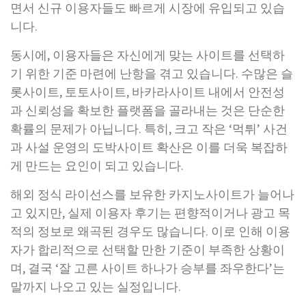
면서 신규 이용자들도 빠르게 시장에 유입되고 있습
니다.
동시에, 이용자들은 자신에게 맞는 사이트를 선택하
기 위한 기준 마련에 난항을 겪고 있습니다. 수많은 슬
롯사이트, 토토사이트, 바카라사이트 내에서 안전성
과 신뢰성을 확보한 플랫폼을 골라내는 것은 단순한
확률의 문제가 아닙니다. 특히, 크고 작은 ‘먹튀’ 사건
과 사설 운영의 도박사이트 확산은 이를 더욱 복잡하
게 만드는 요인이 되고 있습니다.
해외 정식 라이선스를 보유한 카지노사이트가 늘어나
고 있지만, 실제 이용자 후기는 편향적이거나 광고 목
적의 정보로 왜곡된 경우도 많습니다. 이로 인해 이용
자가 합리적으로 선택할 만한 기준이 부족한 상황이
며, 결국 ‘잘 고른 사이트 하나가 승부를 좌우한다’는
말까지 나오고 있는 실정입니다.