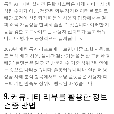
특히 API 기반 실시간 통합 시스템은 자체 서버에서 생
성된 수치가 아닌, 검증된 외부 경기 데이터를 토대로
배당 조건이 산정되기 때문에 사용자 입장에서는 결
과 왜곡 가능성을 현격히 줄일 수 있습니다. 이러한 기
능을 갖춘 토토사이트는 사용자 신뢰도가 높고 커뮤
니티 내 평가도 긍정적으로 집계됩니다.
2023년 베팅 통계 리포트에 따르면, 다중 조합 지원, 토
토 복식 배팅 허용, 실시간 결산 기능을 통합 구현한 ‘X
베팅’ 플랫폼은 일 평균 방문자 수 기준 상위 3위 안에
든 것으로 나타났습니다. 슬롯커뮤니티 내 실전 베팅
성공 사례 분석 항목에서도 해당 플랫폼은 사용자 피
드백 기반 만족도 상위에 랭크된 바 있습니다.
9. 커뮤니티 리뷰를 활용한 정보
검증 방법