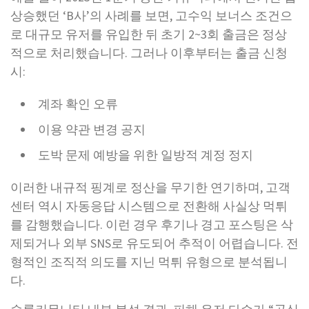
상승했던 ‘B사’의 사례를 보면, 고수익 보너스 조건으
로 대규모 유저를 유입한 뒤 초기 2~3회 출금은 정상
적으로 처리했습니다. 그러나 이후부터는 출금 신청
시:
계좌 확인 오류
이용 약관 변경 공지
도박 문제 예방을 위한 일방적 계정 정지
이러한 내규적 핑계로 정산을 무기한 연기하며, 고객
센터 역시 자동응답 시스템으로 전환해 사실상 먹튀
를 감행했습니다. 이런 경우 후기나 경고 포스팅은 삭
제되거나 외부 SNS로 유도되어 추적이 어렵습니다. 전
형적인 조직적 의도를 지닌 먹튀 유형으로 분석됩니
다.