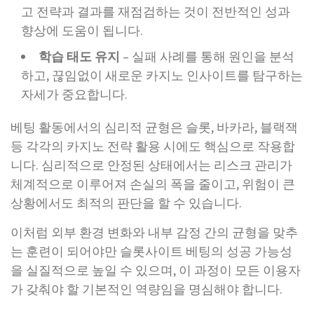
고 전략과 결과를 재점검하는 것이 전반적인 성과
향상에 도움이 됩니다.
학습 태도 유지
– 실패 사례를 통해 원인을 분석
하고, 끊임없이 새로운 카지노 인사이트를 탐구하는
자세가 중요합니다.
베팅 활동에서의 심리적 균형은 슬롯, 바카라, 블랙잭
등 각각의 카지노 전략 활용 시에도 핵심으로 작용합
니다. 심리적으로 안정된 상태에서는 리스크 관리가
체계적으로 이루어져 손실의 폭을 줄이고, 위험이 큰
상황에서도 최적의 판단을 할 수 있습니다.
이처럼 외부 환경 변화와 내부 감정 간의 균형을 맞추
는 훈련이 되어야만 슬롯사이트 베팅의 성공 가능성
을 실질적으로 높일 수 있으며, 이 과정이 모든 이용자
가 갖춰야 할 기본적인 역량임을 명심해야 합니다.