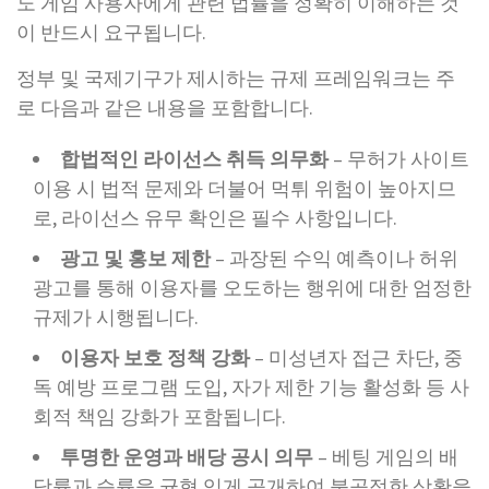
노 게임 사용자에게 관련 법률을 정확히 이해하는 것
이 반드시 요구됩니다.
정부 및 국제기구가 제시하는 규제 프레임워크는 주
로 다음과 같은 내용을 포함합니다.
합법적인 라이선스 취득 의무화
– 무허가 사이트
이용 시 법적 문제와 더불어 먹튀 위험이 높아지므
로, 라이선스 유무 확인은 필수 사항입니다.
광고 및 홍보 제한
– 과장된 수익 예측이나 허위
광고를 통해 이용자를 오도하는 행위에 대한 엄정한
규제가 시행됩니다.
이용자 보호 정책 강화
– 미성년자 접근 차단, 중
독 예방 프로그램 도입, 자가 제한 기능 활성화 등 사
회적 책임 강화가 포함됩니다.
투명한 운영과 배당 공시 의무
– 베팅 게임의 배
당률과 승률을 균형 있게 공개하여 불공정한 상황을