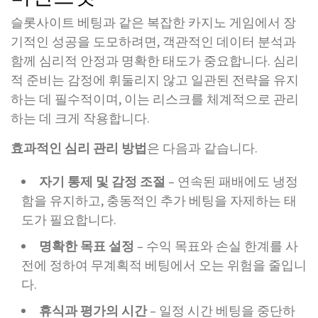
슬롯사이트 베팅과 같은 복잡한 카지노 게임에서 장
기적인 성공을 도모하려면, 객관적인 데이터 분석과
함께 심리적 안정과 명확한 태도가 중요합니다. 심리
적 준비는 감정에 휘둘리지 않고 일관된 전략을 유지
하는 데 필수적이며, 이는 리스크를 체계적으로 관리
하는 데 크게 작용합니다.
효과적인 심리 관리 방법
은 다음과 같습니다.
자기 통제 및 감정 조절
– 연속된 패배에도 냉정
함을 유지하고, 충동적인 추가 베팅을 자제하는 태
도가 필요합니다.
명확한 목표 설정
– 수익 목표와 손실 한계를 사
전에 정하여 무계획적 베팅에서 오는 위험을 줄입니
다.
휴식과 평가의 시간
– 일정 시간 베팅을 중단하