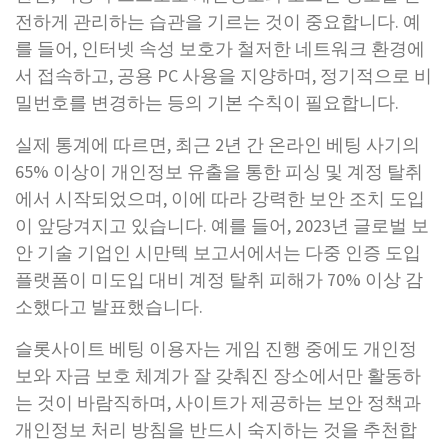
전하게 관리하는 습관을 기르는 것이 중요합니다. 예
를 들어, 인터넷 속성 보호가 철저한 네트워크 환경에
서 접속하고, 공용 PC 사용을 지양하며, 정기적으로 비
밀번호를 변경하는 등의 기본 수칙이 필요합니다.
실제 통계에 따르면, 최근 2년 간 온라인 베팅 사기의
65% 이상이 개인정보 유출을 통한 피싱 및 계정 탈취
에서 시작되었으며, 이에 따라 강력한 보안 조치 도입
이 앞당겨지고 있습니다. 예를 들어, 2023년 글로벌 보
안 기술 기업인 시만텍 보고서에서는 다중 인증 도입
플랫폼이 미도입 대비 계정 탈취 피해가 70% 이상 감
소했다고 발표했습니다.
슬롯사이트 베팅 이용자는 게임 진행 중에도 개인정
보와 자금 보호 체계가 잘 갖춰진 장소에서만 활동하
는 것이 바람직하며, 사이트가 제공하는 보안 정책과
개인정보 처리 방침을 반드시 숙지하는 것을 추천합