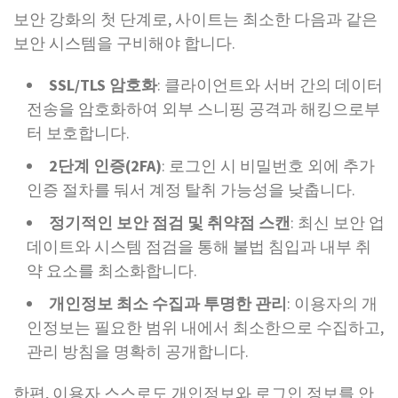
보안 강화의 첫 단계로, 사이트는 최소한 다음과 같은
보안 시스템을 구비해야 합니다.
SSL/TLS 암호화
: 클라이언트와 서버 간의 데이터
전송을 암호화하여 외부 스니핑 공격과 해킹으로부
터 보호합니다.
2단계 인증(2FA)
: 로그인 시 비밀번호 외에 추가
인증 절차를 둬서 계정 탈취 가능성을 낮춥니다.
정기적인 보안 점검 및 취약점 스캔
: 최신 보안 업
데이트와 시스템 점검을 통해 불법 침입과 내부 취
약 요소를 최소화합니다.
개인정보 최소 수집과 투명한 관리
: 이용자의 개
인정보는 필요한 범위 내에서 최소한으로 수집하고,
관리 방침을 명확히 공개합니다.
한편, 이용자 스스로도 개인정보와 로그인 정보를 안