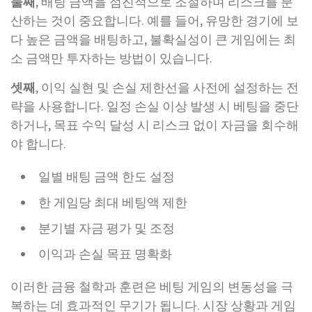
둘째
, 배팅 금액을 점진적으로 조절하며 리스크를 분
산하는 것이 중요합니다. 예를 들어, 유망한 경기에 보
다 높은 금액을 배팅하고, 불확실성이 큰 게임에는 최
소 금액만 투자하는 방법이 있습니다.
셋째
, 이익 실현 및 손실 제한선을 사전에 설정하는 전
략을 사용합니다. 일정 손실 이상 발생 시 베팅을 중단
하거나, 목표 수익 달성 시 리스크 없이 자금을 회수해
야 합니다.
일별 배팅 금액 한도 설정
한 게임당 최대 베팅액 제한
분기별 자금 평가 및 조정
이익과 손실 목표 명확화
이러한 금융 철학과 훈련은 베팅 게임의 변동성을 극
복하는 데 효과적인 무기가 됩니다. 시장 상황과 게임