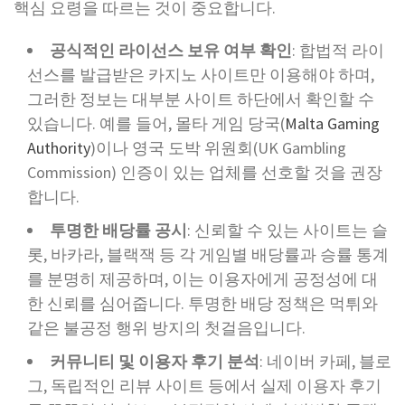
핵심 요령을 따르는 것이 중요합니다.
공식적인 라이선스 보유 여부 확인
: 합법적 라이
선스를 발급받은 카지노 사이트만 이용해야 하며,
그러한 정보는 대부분 사이트 하단에서 확인할 수
있습니다. 예를 들어, 몰타 게임 당국(
Malta Gaming
Authority
)이나 영국 도박 위원회(UK Gambling
Commission) 인증이 있는 업체를 선호할 것을 권장
합니다.
투명한 배당률 공시
: 신뢰할 수 있는 사이트는 슬
롯, 바카라, 블랙잭 등 각 게임별 배당률과 승률 통계
를 분명히 제공하며, 이는 이용자에게 공정성에 대
한 신뢰를 심어줍니다. 투명한 배당 정책은 먹튀와
같은 불공정 행위 방지의 첫걸음입니다.
커뮤니티 및 이용자 후기 분석
: 네이버 카페, 블로
그, 독립적인 리뷰 사이트 등에서 실제 이용자 후기