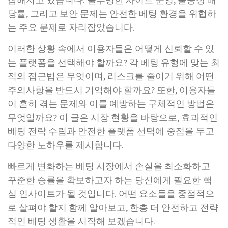
당률, 그리고 보안 문제는 안전한 베팅 환경을 위협하
는 주요 문제로 자리잡았습니다.
이러한 상황 속에서 이용자들은 어떻게 신뢰할 수 있
는 플랫폼을 선택해야 할까요? 각 베팅 유형에 맞는 최
적의 접근법은 무엇이며, 리스크를 줄이기 위해 어떤
주의사항을 반드시 기억해야 할까요? 또한, 이용자들
이 흔히 겪는 문제와 이를 예방하는 구체적인 방법은
무엇일까요? 이 글은 시장 현황을 바탕으로, 효과적인
베팅 전략 수립과 안전한 플랫폼 선택에 중점을 두고
다양한 노하우를 제시합니다.
빠르게 변화하는 베팅 시장에서 손실을 최소화하고
꾸준한 승률을 확보하고자 하는 당신에게 필요한 핵
심 인사이트가 될 것입니다. 어떤 요소들을 중점적으
로 살펴야 할지 함께 알아보고, 한층 더 안전하고 전략
적인 베팅 생활을 시작해 보겠습니다.