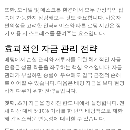
또한, 모바일 및 데스크톱 환경에서 모두 안정적인 접
속이 가능한지 점검해보는 것도 중요합니다. 사용자
편의성을 고려한 인터페이스와 빠른 로딩 시간은 장
기 이용 시 스트레스를 줄여주는 요소입니다.
효과적인 자금 관리 전략
베팅에서 손실 관리와 재투자를 위한 체계적인 자금
운용은 성공 확률을 좌우하는 핵심 요소입니다. 자금
관리가 부실하면 승률이 우수해도 결국 금전적 손해
로 이어질 수 있습니다. 다음은 베팅 자금을 보다 현명
하게 다루기 위한 전략들입니다.
첫째
, 초기 자금을 정해진 한도 내에서 설정합니다. 전
체 예산 대비 5~10% 이하를 한 번의 배팅액으로 제한
해 갑작스러운 변동성에 대비할 수 있습니다.