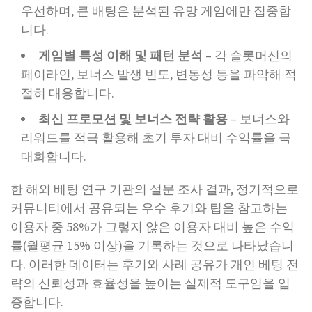
우선하며, 큰 배팅은 분석된 유망 게임에만 집중합
니다.
게임별 특성 이해 및 패턴 분석
– 각 슬롯머신의
페이라인, 보너스 발생 빈도, 변동성 등을 파악해 적
절히 대응합니다.
최신 프로모션 및 보너스 전략 활용
– 보너스와
리워드를 적극 활용해 초기 투자 대비 수익률을 극
대화합니다.
한 해외 베팅 연구 기관의 설문 조사 결과, 정기적으로
커뮤니티에서 공유되는 우수 후기와 팁을 참고하는
이용자 중 58%가 그렇지 않은 이용자 대비 높은 수익
률(월평균 15% 이상)을 기록하는 것으로 나타났습니
다. 이러한 데이터는 후기와 사례 공유가 개인 베팅 전
략의 신뢰성과 효율성을 높이는 실제적 도구임을 입
증합니다.