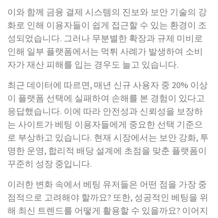
이와 함께 금융 결제 시스템의 진보와 보안 기술의 강
화로 인해 이용자들이 쉽게 접근할 수 있는 환경이 조
성되었습니다. 그러나 무분별한 확장과 규제 미비로
인해 일부 플랫폼에서는 먹튀 사례가 발생하여 소비
자가 재산 피해를 입는 경우도 늘고 있습니다.
최근 데이터에 따르면, 매년 신규 사용자 중 20% 이상
이 플랫폼 선택에 실패하여 손해를 본 경험이 있다고
응답했습니다. 이에 따라 안전성과 신뢰성을 보장하
는 사이트가 베팅 이용자들에게 중요한 선택 기준으
로 부상하고 있습니다. 현재 시장에서는 보안 강화, 투
명한 운영, 합리적 배당 설계에 초점을 맞춘 플랫폼이
꾸준히 성장 중입니다.
이러한 변화 속에서 베팅 유저들은 어떤 점을 가장 중
점적으로 고려해야 할까요? 또한, 성공적인 베팅을 위
해 최신 트렌드를 어떻게 활용할 수 있을까요? 이어지