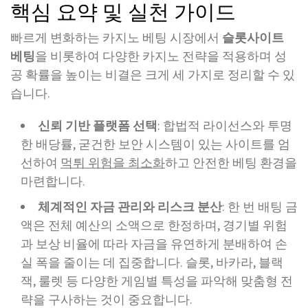
핵심 요약 및 실천 가이드
빠르게 변화하는 카지노 베팅 시장에서
슬롯사이트
베팅
을 비롯하여 다양한 카지노 전략을 적용하며 성
공 확률을 높이는 비결은 크게 세 가지로 정리할 수 있
습니다.
신뢰 기반 플랫폼 선택
: 합법적 라이선스와 투명
한 배당률, 굳건한 보안 시스템이 있는 사이트를 엄
선하여
먹튀 위험을 최소화
하고 안전한 베팅 환경을
마련합니다.
체계적인 자금 관리와 리스크 분산
: 한 번 배팅 금
액은 전체 예산의 소액으로 한정하며, 경기별 위험
과 보상 비율에 따라 자금을 유연하게 분배하여 손
실 폭을 줄이는 데 집중합니다. 슬롯, 바카라, 블랙
잭, 룰렛 등 다양한 게임별 특성을 파악해 맞춤형 전
략을 구사하는 것이 중요합니다.