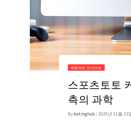
베팅허브 인사이트
스포츠토토 
측의 과학
By
betinghub
/
2025년 11월 23