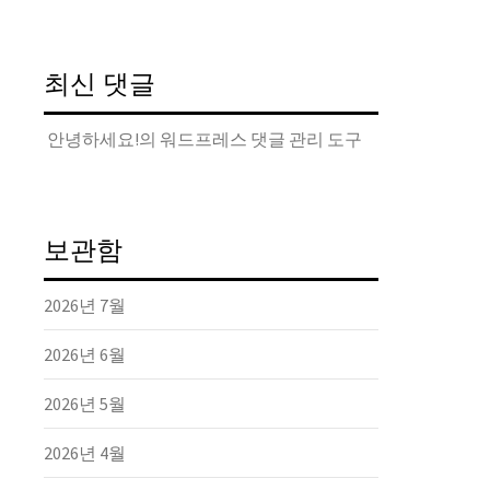
최신 댓글
안녕하세요!
의
워드프레스 댓글 관리 도구
보관함
2026년 7월
2026년 6월
2026년 5월
2026년 4월