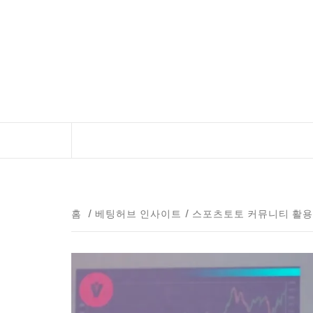
콘
텐
츠
로
건
너
뛰
기
홈
베팅허브 인사이트
스포츠토토 커뮤니티 활용