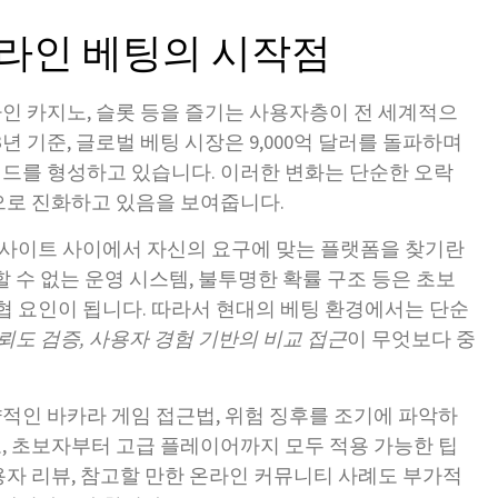
라인 베팅의 시작점
인 카지노, 슬롯 등을 즐기는 사용자층이 전 세계적으
년 기준, 글로벌 베팅 시장은 9,000억 달러를 돌파하며
렌드를 형성하고 있습니다. 이러한 변화는 단순한 오락
으로 진화하고 있음을 보여줍니다.
사이트 사이에서 자신의 요구에 맞는 플랫폼을 찾기란
할 수 없는 운영 시스템, 불투명한 확률 구조 등은 초보
 요인이 됩니다. 따라서 현대의 베팅 환경에서는 단순
신뢰도 검증, 사용자 경험 기반의 비교 접근
이 무엇보다 중
적인 바카라 게임 접근법, 위험 징후를 조기에 파악하
, 초보자부터 고급 플레이어까지 모두 적용 가능한 팁
용자 리뷰, 참고할 만한 온라인 커뮤니티 사례도 부가적