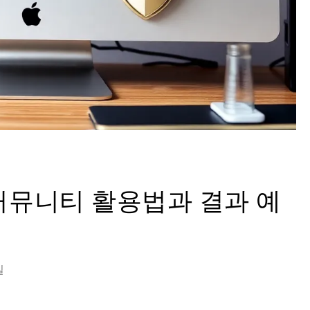
커뮤니티 활용법과 결과 예
일