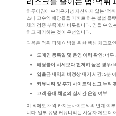
리스크를 줄이는 법: 먹튀
하루아침에 수익은커녕 자산까지 잃는 ‘먹튀
스나 고수익 배당률을 미끼로 하는 불법 플랫
체의 검증 부족에서 비롯됩니다.
믿을 수 있
하고 제거하는 것이 우선
입니다.
다음은 먹튀 피해 예방을 위한 핵심 체크포
도메인 등록일 및 운영 이력 확인:
너무 
배당률이 시세보다 현저히 높은 경우:
비
입출금 내역의 비정상 대기 시간:
5분 
커뮤니티 및 후기 사이트의 신고 누적 
고객 응대 채널의 실시간 운영 여부
이 외에도 해외 카지노사이트와의 연계 여부,
니다. 일부 유명 커뮤니티는 사용자 제보 데