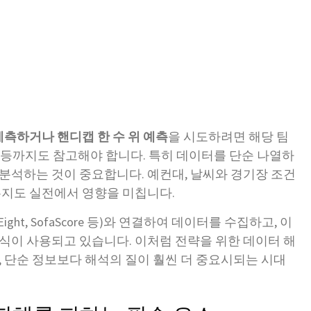
예측하거나 핸디캡 한 수 위 예측
을 시도하려면 해당 팀
률 등까지도 참고해야 합니다. 특히 데이터를 단순 나열하
 분석하는 것이 중요합니다. 예컨대, 날씨와 경기장 조건
는지도 실전에서 영향을 미칩니다.
Eight, SofaScore 등)와 연결하여 데이터를 수집하고, 이
식이 사용되고 있습니다. 이처럼 전략을 위한 데이터 해
 단순 정보보다 해석의 질이 훨씬 더 중요시되는 시대