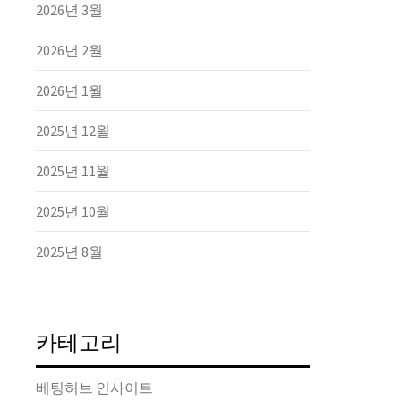
2026년 3월
2026년 2월
2026년 1월
2025년 12월
2025년 11월
2025년 10월
2025년 8월
카테고리
베팅허브 인사이트