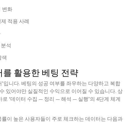
 변화
실제 적용 사례
목
 분석
탐색
터를 활용한 베팅 전략
터’입니다. 베팅의 성공 여부를 좌우하는 다양하고 복합
수 있어야만 실질적인 수익으로 이어질 수 있습니다. 상
 ‘데이터 수집 — 정리 — 해석 — 실행’의 4단계 체계
성공률이 높은 사용자들이 주로 체크하는 데이터는 다음과