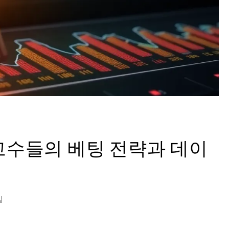
고수들의 베팅 전략과 데이
일