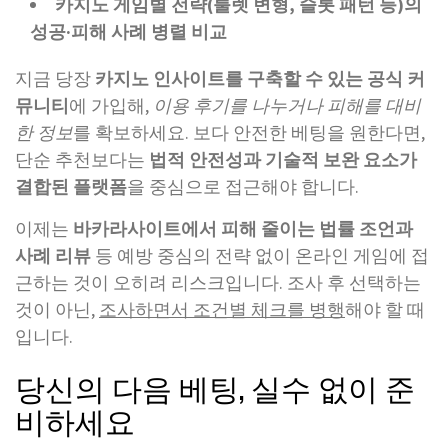
카지노 게임별 전략(룰렛 변형, 슬롯 패턴 등)의
성공·피해 사례 병렬 비교
지금 당장
카지노 인사이트를 구축할 수 있는 공식 커
뮤니티
에 가입해,
이용 후기를 나누거나 피해를 대비
한 정보
를 확보하세요. 보다 안전한 베팅을 원한다면,
단순 추천보다는
법적 안전성과 기술적 보완 요소가
결합된 플랫폼
을 중심으로 접근해야 합니다.
이제는
바카라사이트에서 피해 줄이는 법률 조언과
사례 리뷰
등 예방 중심의 전략 없이 온라인 게임에 접
근하는 것이 오히려 리스크입니다. 조사 후 선택하는
것이 아닌,
조사하면서 조건별 체크를 병행
해야 할 때
입니다.
당신의 다음 베팅, 실수 없이 준
비하세요