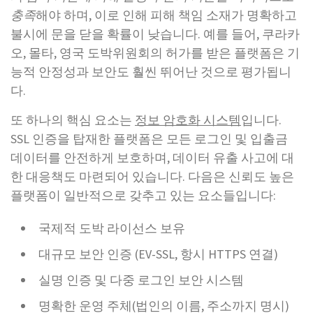
충족
해야 하며, 이로 인해 피해 책임 소재가 명확하고
불시에 문을 닫을 확률이 낮습니다. 예를 들어, 쿠라카
오, 몰타, 영국 도박위원회의 허가를 받은 플랫폼은 기
능적 안정성과 보안도 훨씬 뛰어난 것으로 평가됩니
다.
또 하나의 핵심 요소는
정보 암호화 시스템
입니다.
SSL 인증을 탑재한 플랫폼은 모든 로그인 및 입출금
데이터를 안전하게 보호하며, 데이터 유출 사고에 대
한 대응책도 마련되어 있습니다. 다음은 신뢰도 높은
플랫폼이 일반적으로 갖추고 있는 요소들입니다:
국제적 도박 라이선스 보유
대규모 보안 인증 (EV-SSL, 항시 HTTPS 연결)
실명 인증 및 다중 로그인 보안 시스템
명확한 운영 주체(법인의 이름, 주소까지 명시)