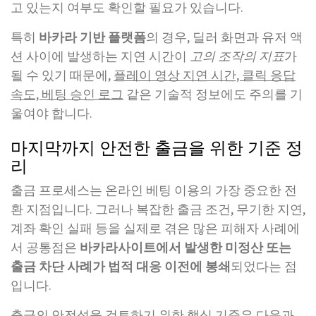
고 있는지 여부도 확인할 필요가 있습니다.
특히
바카라 기반 플랫폼
의 경우, 딜러 화면과 유저 액
션 사이에 발생하는 지연 시간이
고의 조작의 지표
가
될 수 있기 때문에,
플레이 영상 지연 시간, 클릭 응답
속도, 베팅 승인 로그
같은 기술적 정보에도 주의를 기
울여야 합니다.
마지막까지 안전한 출금을 위한 기준 정
리
출금 프로세스는 온라인 베팅 이용의 가장 중요한 전
환 지점입니다. 그러나 복잡한 출금 조건, 무기한 지연,
계좌 확인 실패 등을 실제로 겪은 많은 피해자 사례에
서 공통점은
바카라사이트에서 발생한 미정산 또는
출금 차단 사례가 법적 대응 이전에 봉쇄
되었다는 점
입니다.
출금의 안전성을 검토하기 위한 핵심 기준은 다음과