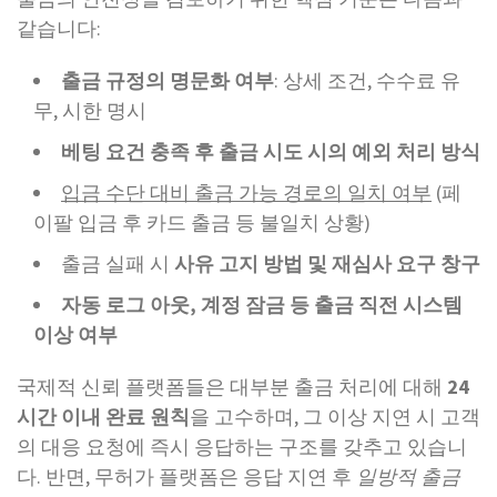
같습니다:
출금 규정의 명문화 여부
: 상세 조건, 수수료 유
무, 시한 명시
베팅 요건 충족 후 출금 시도 시의 예외 처리 방식
입금 수단 대비 출금 가능 경로의 일치 여부
(페
이팔 입금 후 카드 출금 등 불일치 상황)
출금 실패 시
사유 고지 방법 및 재심사 요구 창구
자동 로그 아웃, 계정 잠금 등 출금 직전 시스템
이상 여부
국제적 신뢰 플랫폼들은 대부분 출금 처리에 대해
24
시간 이내 완료 원칙
을 고수하며, 그 이상 지연 시 고객
의 대응 요청에 즉시 응답하는 구조를 갖추고 있습니
다. 반면, 무허가 플랫폼은 응답 지연 후
일방적 출금