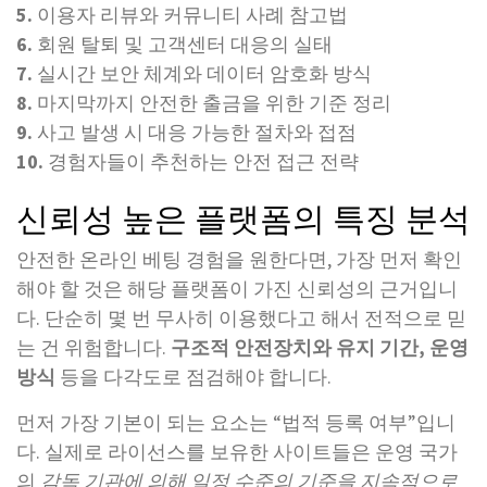
5.
이용자 리뷰와 커뮤니티 사례 참고법
6.
회원 탈퇴 및 고객센터 대응의 실태
7.
실시간 보안 체계와 데이터 암호화 방식
8.
마지막까지 안전한 출금을 위한 기준 정리
9.
사고 발생 시 대응 가능한 절차와 접점
10.
경험자들이 추천하는 안전 접근 전략
신뢰성 높은 플랫폼의 특징 분석
안전한 온라인 베팅 경험을 원한다면, 가장 먼저 확인
해야 할 것은 해당 플랫폼이 가진 신뢰성의 근거입니
다. 단순히 몇 번 무사히 이용했다고 해서 전적으로 믿
는 건 위험합니다.
구조적 안전장치와 유지 기간, 운영
방식
등을 다각도로 점검해야 합니다.
먼저 가장 기본이 되는 요소는 “법적 등록 여부”입니
다. 실제로 라이선스를 보유한 사이트들은 운영 국가
의
감독 기관에 의해 일정 수준의 기준을 지속적으로