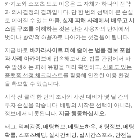
카지노와 스포츠 토토 이용은 그 자체가 하나의 전략
과 의사결정의 결과입니다. 단 한 번의 선택이 큰 손실
로 이어질 수 있는 만큼,
실제 피해 사례에서 배우고 시
스템 구조를 이해하는 것
은 단순 사용자의 단계에서
벗어나
합리적 이용자
로 나아가는 첫걸음이 됩니다.
지금 바로
바카라사이트 피해 줄이는 법률 정보 포럼
과 사례 아카이브
에 접속해보세요. 법률 관점에서 자
주 발생하는 피해 유형을 미리 확인하고,
신뢰도 있는
플랫폼 선정 체크리스트
를 활용해 안전한 이용 환경
을 확보할 수 있습니다.
시작 전 클릭 한 번의 조사와 사전 대비가 몇 달 간의
투자 손실을 막습니다. 베팅의 시작은 선택이 아니라,
정보에서 비롯됩니다.
지금 행동하십시오.
태그:
먹튀검증
,
배팅허브
,
베팅노하우
,
베팅정보
,
베팅
확률
,
스포츠베팅
,
실시간베팅
,
실시간스포츠
,
안전놀