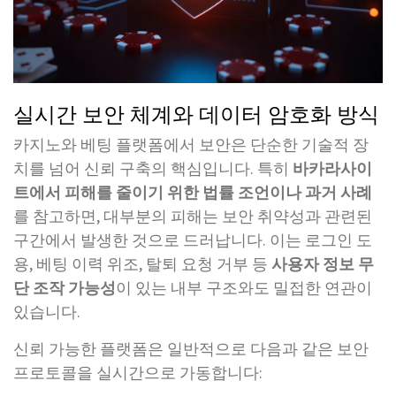
실시간 보안 체계와 데이터 암호화 방식
카지노와 베팅 플랫폼에서 보안은 단순한 기술적 장
치를 넘어 신뢰 구축의 핵심입니다. 특히
바카라사이
트에서 피해를 줄이기 위한 법률 조언이나 과거 사례
를 참고하면, 대부분의 피해는 보안 취약성과 관련된
구간에서 발생한 것으로 드러납니다. 이는 로그인 도
용, 베팅 이력 위조, 탈퇴 요청 거부 등
사용자 정보 무
단 조작 가능성
이 있는 내부 구조와도 밀접한 연관이
있습니다.
신뢰 가능한 플랫폼은 일반적으로 다음과 같은 보안
프로토콜을 실시간으로 가동합니다: