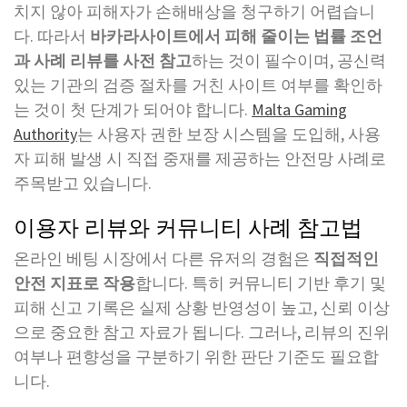
치지 않아 피해자가 손해배상을 청구하기 어렵습니
다. 따라서
바카라사이트에서 피해 줄이는 법률 조언
과 사례 리뷰를 사전 참고
하는 것이 필수이며, 공신력
있는 기관의 검증 절차를 거친 사이트 여부를 확인하
는 것이 첫 단계가 되어야 합니다.
Malta Gaming
Authority
는 사용자 권한 보장 시스템을 도입해, 사용
자 피해 발생 시 직접 중재를 제공하는 안전망 사례로
주목받고 있습니다.
이용자 리뷰와 커뮤니티 사례 참고법
온라인 베팅 시장에서 다른 유저의 경험은
직접적인
안전 지표로 작용
합니다. 특히 커뮤니티 기반 후기 및
피해 신고 기록은 실제 상황 반영성이 높고, 신뢰 이상
으로 중요한 참고 자료가 됩니다. 그러나, 리뷰의 진위
여부나 편향성을 구분하기 위한 판단 기준도 필요합
니다.