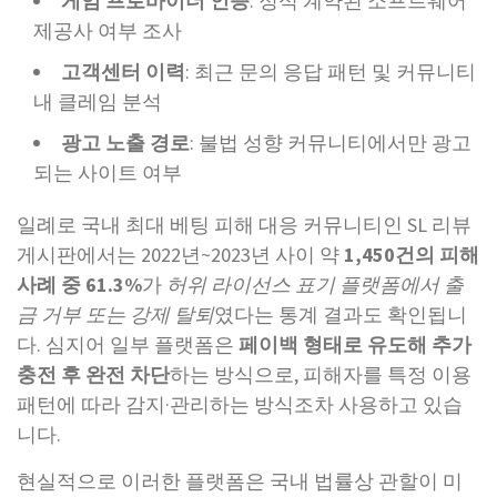
게임 프로바이더 인증
: 정식 계약된 소프트웨어
제공사 여부 조사
고객센터 이력
: 최근 문의 응답 패턴 및 커뮤니티
내 클레임 분석
광고 노출 경로
: 불법 성향 커뮤니티에서만 광고
되는 사이트 여부
일례로 국내 최대 베팅 피해 대응 커뮤니티인 SL 리뷰
게시판에서는 2022년~2023년 사이 약
1,450건의 피해
사례 중 61.3%
가
허위 라이선스 표기 플랫폼에서 출
금 거부 또는 강제 탈퇴
였다는 통계 결과도 확인됩니
다. 심지어 일부 플랫폼은
페이백 형태로 유도해 추가
충전 후 완전 차단
하는 방식으로, 피해자를 특정 이용
패턴에 따라 감지·관리하는 방식조차 사용하고 있습
니다.
현실적으로 이러한 플랫폼은 국내 법률상 관할이 미