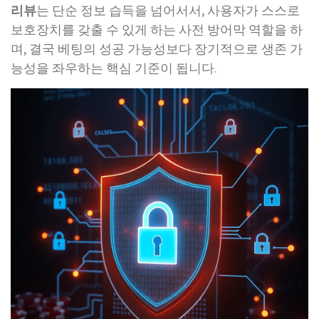
리뷰
는 단순 정보 습득을 넘어서서, 사용자가 스스로
보호장치를 갖출 수 있게 하는 사전 방어막 역할을 하
며, 결국 베팅의 성공 가능성보다 장기적으로 생존 가
능성을 좌우하는 핵심 기준이 됩니다.