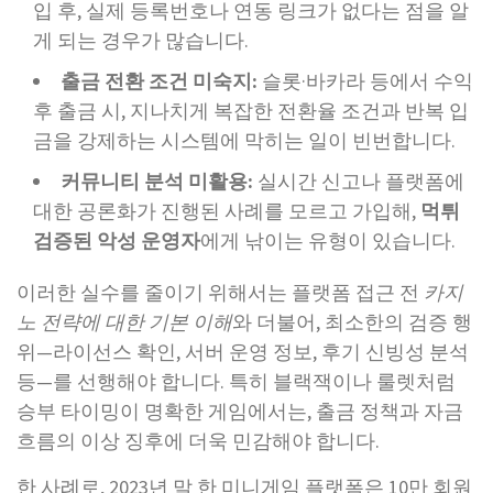
입 후, 실제 등록번호나 연동 링크가 없다는 점을 알
게 되는 경우가 많습니다.
출금 전환 조건 미숙지:
슬롯·바카라 등에서 수익
후 출금 시, 지나치게 복잡한 전환율 조건과 반복 입
금을 강제하는 시스템에 막히는 일이 빈번합니다.
커뮤니티 분석 미활용:
실시간 신고나 플랫폼에
대한 공론화가 진행된 사례를 모르고 가입해,
먹튀
검증된 악성 운영자
에게 낚이는 유형이 있습니다.
이러한 실수를 줄이기 위해서는 플랫폼 접근 전
카지
노 전략에 대한 기본 이해
와 더불어, 최소한의 검증 행
위—라이선스 확인, 서버 운영 정보, 후기 신빙성 분석
등—를 선행해야 합니다. 특히 블랙잭이나 룰렛처럼
승부 타이밍이 명확한 게임에서는, 출금 정책과 자금
흐름의 이상 징후에 더욱 민감해야 합니다.
한 사례로, 2023년 말 한 미니게임 플랫폼은 10만 회원