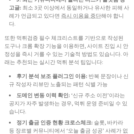
고글:
최소 3곳 이상에서 동일하거나 유사한 피해 사
례가 언급되고 있다면
즉시 이용을 중단
해야 합니
다.
또한 먹튀검증 필수 체크리스트를 기반으로 작성된
도구나 크롬 확장 기능을 이용하면, 사이트 진입 시 안
정성을 즉시 거를 수 있는 기술적 방법도 있습니다. 아
래는 추천되는 실시간 먹튀 분석 팁입니다:
후기 분석 보조 플러그인 이용:
반복 문장이나 신
규 작성자 리뷰만 노출되는 패턴 식별 가능
도메인 변동 이력 확인:
‘신규 주소 이전’이라는
공지가 자주 발생하는 경우, 먹튀 운영 준비일 수 있
습니다.
정기 출금 인증 현황 크로스체크:
슬롯, 바카라
등 장르별 커뮤니티에서 ‘오늘 출금 성공’ 사례가 없