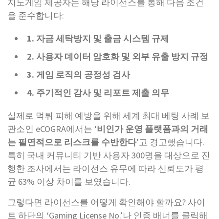
지노게임 제공자는 해당 라이선스를 통해 다음 조건
을 준수합니다:
1. 자금 세탁방지 및 출금 시스템 규제
2. 사용자 데이터 암호화 및 외부 유출 방지 규정
3. 게임 로직의 공정성 검사
4. 주기적인 감사 및 리포트 제출 의무
실제로 먹튀 피해 예방을 위해 세계 최대 베팅 사례 보
관소인 eCOGRA에서는 ‘
비인가 운영 플랫폼과의 거래
는 필연적으로 리스크를 수반한다
’고 경고했습니다.
특히 국내 커뮤니티 기반 사용자 300명을 대상으로 진
행한 조사에서는 라이선스 유무에 따라 신뢰도가 평
균 63% 이상 차이를 보였습니다.
그렇다면 라이선스를 어떻게 확인해야 할까요? 사이
트 하단의 ‘Gaming License No.’나 인증 배너를 클릭해