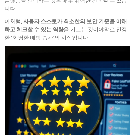
플랫폼을 신뢰하는 것은 매우 위험한 선택일 수 있습
니다.
이처럼,
사용자 스스로가 최소한의 보안 기준을 이해
하고 체크할 수 있는 역량
을 기르는 것이야말로 진정
한 ‘현명한 베팅 습관’의 시작입니다.