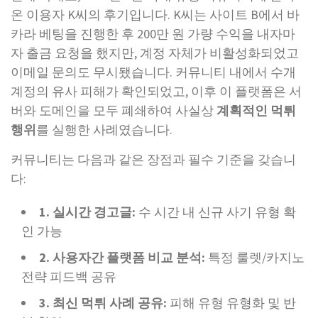
온 이용자 K씨의 후기입니다. K씨는 사이트 B에서 바
카라 베팅을 진행한 후 200만 원 가량 수익을 내자마
자 출금 요청을 했지만, 계정 자체가 비활성화되었고
이메일 문의도 무시됐습니다. 커뮤니티 내에서 수개
계정의 유사 피해가 확인되었고, 이후 이 플랫폼은 서
버와 도메인을 모두 폐쇄하여 사실상
계획적인 먹튀
행위
를 실행한 사례였습니다.
커뮤니티는 다음과 같은 장점과 필수 기준을 갖습니
다:
1. 실시간 경고글:
수 시간 내 신규 사기 유형 확
인 가능
2. 사용자간 플랫폼 비교 분석:
특정 룰렛/카지노
전략 피드백 공유
3. 최신 먹튀 사례 공유:
피해 유형 유형화 및 반