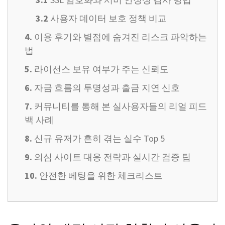
3.2
사용자 데이터 보호 정책 비교
4.
이용 후기와 별점에 숨겨진 리스크 파악하는
법
5.
라이선스 보유 여부가 주는 신뢰도
6.
자금 흐름의 투명성과 출금 지연 신호
7.
커뮤니티를 통해 본 실사용자들의 리얼 피드
백 사례
8.
신규 유저가 흔히 겪는 실수 Top 5
9.
의심 사이트 대응 전략과 실시간 검증 팁
10.
안전한 베팅을 위한 체크리스트