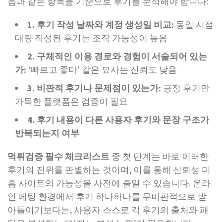
음과 같은 항목을 기준으로 후기를 분석해야 합니다:
1. 후기 작성 날짜와 계정 생성일 비교:
동일 시점
대량 작성된 후기는 조작 가능성이 높음
2. 구체적인 이용 경로와 경험이 서술되어 있는
가:
‘빠르고 좋다’ 같은 묘사는 신뢰도 낮음
3. 비판적 후기나 문제점이 있는가:
긍정 후기만
가득한 플랫폼은 검증이 필요
4. 후기 내용이 다른 사용자 후기와 문장 구조가
반복되는지 여부
먹튀검증 필수 체크리스트
중 첫 단계는 바로 이러한
후기의 진위를 판별하는 것이며, 이를 통해 신뢰성 미
흡 사이트의 가능성을 사전에 줄일 수 있습니다. 온라
인 베팅 환경에서 후기 하나하나를 무비판적으로 받
아들이기보다는, 사용자 스스로 각 후기의 출처와 패