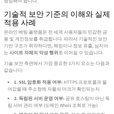
명심해야 합니다.
기술적 보안 기준의 이해와 실제
적용 사례
온라인 베팅 플랫폼은 전 세계 사용자들의 민감한 금
융 및 개인정보를 취급합니다. 따라서 기술적인 보안
기반 구조가 취약하다면, 해킹이나 정보 유출, 심지어
는
사이트 자체의 악성 행위
로 이어질 수 있습니다.
기술 보안 측면에서 가장 중요한 3가지 요소는 다음과
같습니다:
1. SSL 암호화 적용 여부:
HTTPS 프로토콜과 들
어갔을 때 주소창에 자물쇠 마크가 확인되는지
2. 독립된 서버 운영 여부:
공유 호스팅이 아닌 독
립 서버 관리 여부 (도메인 Whois 조회로 가능)