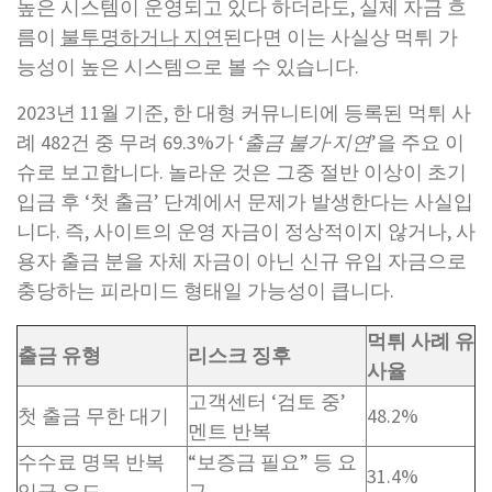
높은 시스템이 운영되고 있다 하더라도, 실제 자금 흐
름이
불투명하거나 지연
된다면 이는 사실상 먹튀 가
능성이 높은 시스템으로 볼 수 있습니다.
2023년 11월 기준, 한 대형 커뮤니티에 등록된 먹튀 사
례 482건 중 무려 69.3%가 ‘
출금 불가·지연
’을 주요 이
슈로 보고합니다. 놀라운 것은 그중 절반 이상이 초기
입금 후 ‘첫 출금’ 단계에서 문제가 발생한다는 사실입
니다. 즉, 사이트의 운영 자금이 정상적이지 않거나, 사
용자 출금 분을 자체 자금이 아닌 신규 유입 자금으로
충당하는 피라미드 형태일 가능성이 큽니다.
먹튀 사례 유
출금 유형
리스크 징후
사율
고객센터 ‘검토 중’
첫 출금 무한 대기
48.2%
멘트 반복
수수료 명목 반복
“보증금 필요” 등 요
31.4%
입금 유도
구