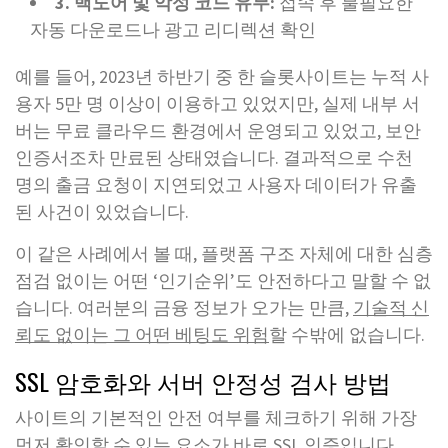
3. 백도어 및 악성 코드 유무:
접속 후 불필요한
자동 다운로드나 광고 리디렉션 확인
예를 들어, 2023년 하반기 중 한 슬롯사이트는 누적 사
용자 5만 명 이상이 이용하고 있었지만, 실제 내부 서
버는 무료 클라우드 환경에서 운영되고 있었고, 보안
인증서조차 만료된 상태였습니다. 결과적으로 수천
명의 출금 요청이 지연되었고 사용자 데이터가 유출
된 사건이 있었습니다.
이 같은 사례에서 볼 때, 플랫폼 구조 자체에 대한 심층
점검 없이는 어떤 ‘인기순위’도 안전하다고 말할 수 없
습니다. 여러분의 금융 정보가 오가는 만큼,
기술적 신
뢰도 없이는 그 어떤 베팅도 위험
할 수밖에 없습니다.
SSL 암호화와 서버 안정성 검사 방법
사이트의 기본적인 안전 여부를 체크하기 위해 가장
먼저 확인할 수 있는 요소가 바로 SSL 인증입니다.