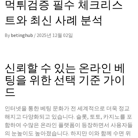
먹튀검증 필수 체크리스
트와 최신 사례 분석
By
betinghub
/
2025년 12월 02일
신뢰할 수 있는 온라인 베
팅을 위한 선택 기준 가이
드
인터넷을 통한 베팅 문화가 전 세계적으로 더욱 정교
해지고 다양화되고 있습니다. 슬롯, 토토, 카지노를 포
함하여 수많은 온라인 플랫폼이 등장하면서 사용자들
의 눈높이도 높아졌습니다. 하지만 이와 함께 수면 위