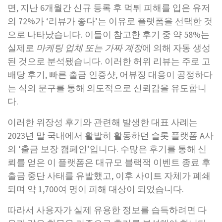
면, 지난 6개월간 신규 등록 후 먹튀 피해를 입은 유저
의 72%가 ‘리뷰가 좋다’는 이유로 플랫폼을 선택한 것
으로 나타났습니다. 이들이 참고한 후기 중 약 58%는
실제로
마케팅 업체 또는 가짜 계정
에 의해 자동 생성
된 것으로 분석됐습니다. 이러한 허위 리뷰는 주로 고
배당 후기, 빠른 출금 인증샷, 어뷰징 대응이 공정하다
는 식의 문구를 통해 의도적으로 신뢰감을 유도합니
다.
이러한 위장성 후기와 관련해 발생한 대표 사례는
2023년 말 국내에서 활발히 활동하던 슬롯 플랫폼 A사
의 ‘출금 보장 캠페인’입니다. 수많은 후기를 통해 신
뢰를 얻은 이 플랫폼은 대규모 블랙잭 이벤트 종료 후
출금 중단 사태를 유발했고, 이후 사이트 자체가 폐쇄
되며 약 1,700여 명이 피해 대상이 되었습니다.
따라서 사용자가 실제 유용한 정보를 습득하려면 다