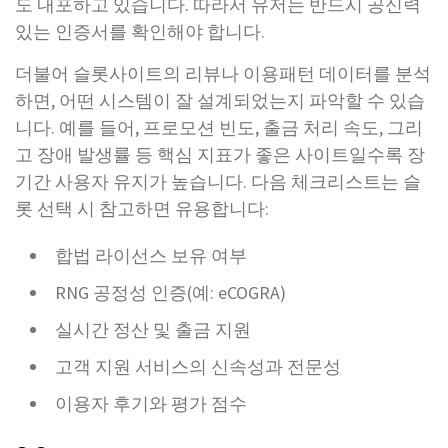
도 내포하고 있습니다. 따라서 유저는 반드시 공신력
있는 인증서를 확인해야 합니다.
더불어 슬롯사이트의 리뷰나 이용패턴 데이터를 분석
하면, 어떤 시스템이 잘 설계되었는지 파악할 수 있습
니다. 예를 들어, 프로모션 빈도, 출금 처리 속도, 그리
고 장애 발생률 등 핵심 지표가 좋은 사이트일수록 장
기간 사용자 유지가 높습니다. 다음 체크리스트는 슬
롯 선택 시 참고하면 유용합니다:
합법 라이선스 보유 여부
RNG 공정성 인증(예: eCOGRA)
실시간 정산 및 출금 지원
고객 지원 서비스의 신속성과 전문성
이용자 후기와 평가 점수