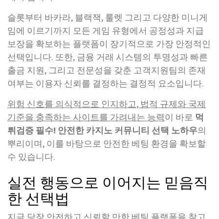
슬롯부터 바카라, 블랙잭, 룰렛 그리고 다양한 미니게
임에 이르기까지 모든 게임 유형에서 공정성과 지급
보장을 확보하는 플랫폼이 장기적으로 가장 안정적인
선택입니다. 또한, 금융 거래 시스템의 투명성과 빠른
출금 지원, 그리고 전문성을 갖춘 고객지원팀의 존재
여부는 이용자 신뢰를 결정하는 결정적 요소입니다.
위험 신호를 의식적으로 인지하고, 법적 규제와 국제
기준을 충족하는 사이트를 가려내는 능력
이 바로
먹
튀검증 필수! 안전한 카지노 커뮤니티 선택 노하우
의
뿌리이며, 이를 바탕으로 안전한 베팅 환경을 확보할
수 있습니다.
실전 행동으로 이어지는 믿음직
한 선택법
지금 당장 안전하고 신뢰할 만한 베팅 플랫폼을 찾고