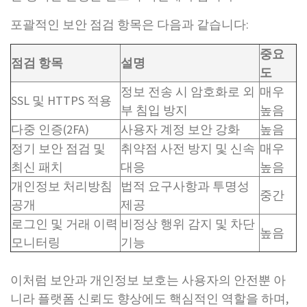
포괄적인 보안 점검 항목은 다음과 같습니다:
중요
점검 항목
설명
도
정보 전송 시 암호화로 외
매우
SSL 및 HTTPS 적용
부 침입 방지
높음
다중 인증(2FA)
사용자 계정 보안 강화
높음
정기 보안 점검 및
취약점 사전 방지 및 신속
매우
최신 패치
대응
높음
개인정보 처리방침
법적 요구사항과 투명성
중간
공개
제공
로그인 및 거래 이력
비정상 행위 감지 및 차단
높음
모니터링
기능
이처럼 보안과 개인정보 보호는 사용자의 안전뿐 아
니라 플랫폼 신뢰도 향상에도 핵심적인 역할을 하며,