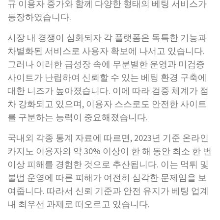
규 이용자 증가와 함께 다양한 형태의 베팅 서비스가
등장하였습니다.
시장 내 경쟁이 심화되자 각 플랫폼은 독특한 기능과
차별화된 서비스로 사용자 확보에 나서고 있습니다.
그러나 이러한 급성장 속에 무분별한 운영과 미검증
사이트가 난립하여 신뢰할 수 있는 베팅 환경 구축에
대한 니즈가 높아졌습니다. 이에 따라 검증 체계가 점
차 강화되고 있으며, 이용자 스스로도 안전한 사이트
를 구분하는 능력이 중요해졌습니다.
국내외 각종 통계 자료에 따르면, 2023년 기준 온라인
카지노 이용자의 약 30% 이상이 한 해 동안 최소 한 번
이상 피해를 경험한 것으로 추산됩니다. 이는 먹튀 및
불법 운영에 따른 피해가 여전히 심각한 문제임을 보
여줍니다. 따라서 신뢰 기준과 안전 유지가 베팅 업계
내 최우선 과제로 떠오르고 있습니다.