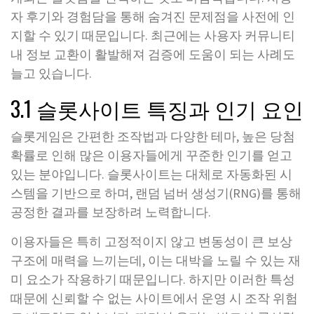
자 후기와 경험담을 통해 숨겨진 문제점을 사전에 인
지할 수 있기 때문입니다. 최근에는 사용자 커뮤니티
내 정보 교환이 활발해져 검증에 도움이 되는 사례도
늘고 있습니다.
3.1 슬롯사이트 특징과 인기 요인
슬롯게임은 간편한 조작법과 다양한 테마, 높은 당첨
확률로 인해 많은 이용자들에게 꾸준한 인기를 얻고
있는 분야입니다. 슬롯사이트는 대체로 자동화된 시
스템을 기반으로 하며, 랜덤 넘버 생성기(RNG)를 통해
공정한 결과를 보장하려 노력합니다.
이용자들은 특히 고정적이지 않고 변동성이 큰 보상
구조에 매력을 느끼는데, 이는 대박을 노릴 수 있는 재
미 요소가 작용하기 때문입니다. 하지만 이러한 특성
때문에 신뢰할 수 없는 사이트에서 운영 시 조작 위험