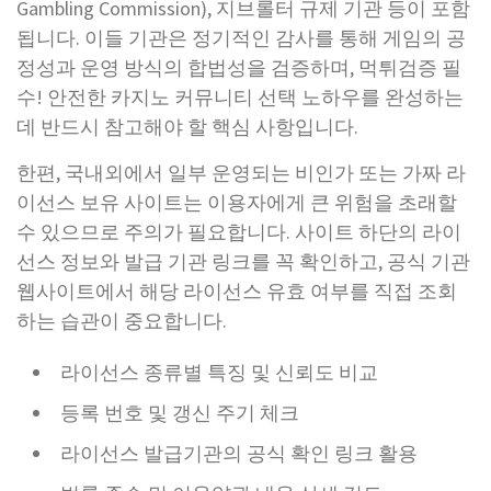
Gambling Commission), 지브롤터 규제 기관 등이 포함
됩니다. 이들 기관은 정기적인 감사를 통해 게임의 공
정성과 운영 방식의 합법성을 검증하며, 먹튀검증 필
수! 안전한 카지노 커뮤니티 선택 노하우를 완성하는
데 반드시 참고해야 할 핵심 사항입니다.
한편, 국내외에서 일부 운영되는 비인가 또는 가짜 라
이선스 보유 사이트는 이용자에게 큰 위험을 초래할
수 있으므로 주의가 필요합니다. 사이트 하단의 라이
선스 정보와 발급 기관 링크를 꼭 확인하고, 공식 기관
웹사이트에서 해당 라이선스 유효 여부를 직접 조회
하는 습관이 중요합니다.
라이선스 종류별 특징 및 신뢰도 비교
등록 번호 및 갱신 주기 체크
라이선스 발급기관의 공식 확인 링크 활용