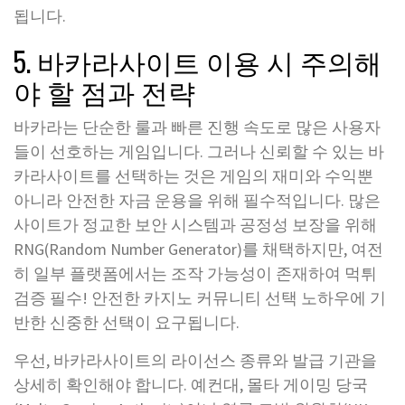
됩니다.
5. 바카라사이트 이용 시 주의해
야 할 점과 전략
바카라는 단순한 룰과 빠른 진행 속도로 많은 사용자
들이 선호하는 게임입니다. 그러나 신뢰할 수 있는 바
카라사이트를 선택하는 것은 게임의 재미와 수익뿐
아니라 안전한 자금 운용을 위해 필수적입니다. 많은
사이트가 정교한 보안 시스템과 공정성 보장을 위해
RNG(Random Number Generator)를 채택하지만, 여전
히 일부 플랫폼에서는 조작 가능성이 존재하여 먹튀
검증 필수! 안전한 카지노 커뮤니티 선택 노하우에 기
반한 신중한 선택이 요구됩니다.
우선, 바카라사이트의 라이선스 종류와 발급 기관을
상세히 확인해야 합니다. 예컨대, 몰타 게이밍 당국