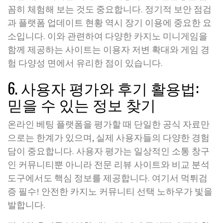
꼼히 체험해 보는 것도 중요합니다. 정기적 보안 점검
과 플랫폼 업데이트 현황 역시 장기 이용에 중요한 요
소입니다. 이와 관련하여 다양한 카지노 미니게임을
함께 제공하는 사이트는 이용자 저변 확대와 게임 경
험 다양성 면에서 유리한 점이 있습니다.
6. 사용자 평가와 후기 활용법:
믿을 수 있는 정보 찾기
온라인 베팅 플랫폼을 평가할 때 단일한 공식 자료만
으로는 한계가 있으며, 실제 사용자들의 다양한 경험
담이 중요합니다. 사용자 평가는 일상적인 소통 창구
인 커뮤니티뿐 아니라 전문 리뷰 사이트와 비교 분석
도구에서도 핵심 정보를 제공합니다. 여기서 먹튀검
증 필수! 안전한 카지노 커뮤니티 선택 노하우가 빛을
발합니다.