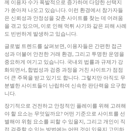
께 이용자 수가 폭발적으로 증가하며 다양한 선택지
가 쏟아져 나오고 있습니다. 이런 환경에서 참가자들
은 신뢰성과 안정성을 갖춘 사이트를 찾는 데 어려움
을 겪고 있으며, 이로 인해 먹튀 사기와 같은 피해 사례
도 빈번하게 발생하고 있습니다.
글로벌 트렌드를 살펴보면, 이용자들은 간편한 접근
성과 더불어 안전한 거래 환경, 그리고 투명한 운영을
중요하게 여기고 있습니다. 국내외 법률과 규제가 강
화되면서, 합법성과 검증 과정을 거친 사이트가 점점
더 큰 주목을 받고 있기도 합니다. 그렇지만 아직도 무
분별한 사이트들이 난립하여 신속한 판단력을 요구합
니다.
장기적으로 건전하고 안정적인 플레이를 위해 고려해
야 할 요소는 무엇일까요? 어떤 기준으로 사이트를 선
별해야 위험 요소를 피할 수 있을지, 그리고 개인이 직
접 검증할 수 있는 방법에는 어떤 것이 있을지 고민하