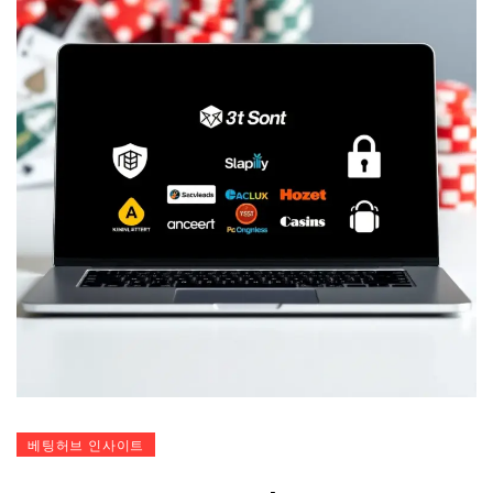
베팅허브 인사이트