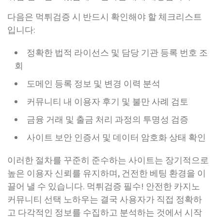
다음은 먹튀검증 시 반드시 확인해야 할 체크리스트
입니다:
정확한 법적 라이선스 및 담당 기관 등록 번호 조
회
도메인 등록 정보 및 변경 이력 분석
커뮤니티 내 이용자 후기 및 불만 사례 검토
금융 거래 및 출금 처리 과정의 투명성 검증
사이트 보안 인증서 및 데이터 암호화 상태 확인
이러한 절차를 꾸준히 준수하는 사이트는 장기적으로
높은 이용자 신뢰를 유지하며, 건전한 베팅 환경을 이
끌어 낼 수 있습니다. 먹튀검증 필수! 안전한 카지노
커뮤니티 선택 노하우는 결국 사용자가 직접 정확하
고 다각적인 정보를 수집하고 분석하는 것에서 시작