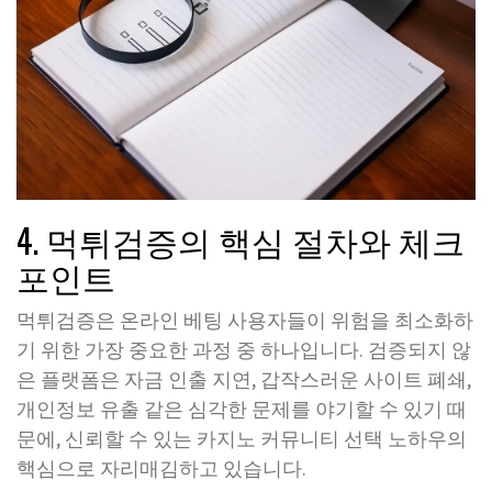
4. 먹튀검증의 핵심 절차와 체크
포인트
먹튀검증은 온라인 베팅 사용자들이 위험을 최소화하
기 위한 가장 중요한 과정 중 하나입니다. 검증되지 않
은 플랫폼은 자금 인출 지연, 갑작스러운 사이트 폐쇄,
개인정보 유출 같은 심각한 문제를 야기할 수 있기 때
문에, 신뢰할 수 있는 카지노 커뮤니티 선택 노하우의
핵심으로 자리매김하고 있습니다.