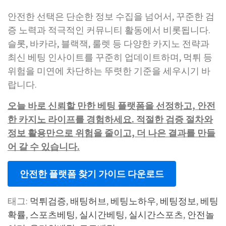
안전한 선택은 단순한 정보 수집을 넘어서, 꾸준한 검
증 노력과 적극적인 커뮤니티 활동에서 비롯됩니다.
슬롯, 바카라, 블랙잭, 룰렛 등 다양한 카지노 전략과
최신 베팅 인사이트를 꾸준히 업데이트하며, 먹튀 등
위험을 미연에 차단하는 뚜렷한 기준을 세우시기 바
랍니다.
오늘 바로 신뢰할 만한 베팅 플랫폼을 선정하고, 안전
한 카지노 라이프를 경험하세요. 적절한 검증 절차와
정보 활용만으로 위험을 줄이고, 더 나은 결과를 만들
어 갈 수 있습니다.
안전한 플랫폼 찾기 가이드 다운로드
태그:
먹튀검증
,
배팅허브
,
베팅노하우
,
베팅정보
,
베팅
확률
,
스포츠베팅
,
실시간베팅
,
실시간스포츠
,
안전놀