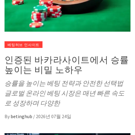
베팅허브 인사이트
인증된 바카라사이트에서 승률
높이는 비밀 노하우
승률을 높이는 베팅 전략과 안전한 선택법
글로벌 온라인 베팅 시장은 매년 빠른 속도
로 성장하며 다양한
By
betinghub
/
2026년 07월 24일