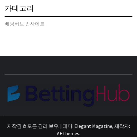
카테고리
베팅허브 인사이트
저작권 © 모든 권리 보유.
|
테마:
Elegant Magazine
, 제작자:
AF themes
.