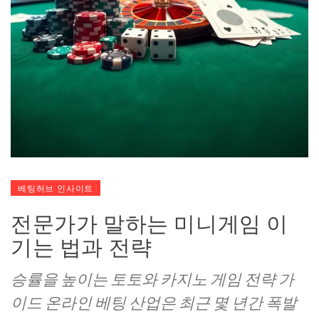
베팅허브 인사이트
전문가가 말하는 미니게임 이
기는 법과 전략
승률을 높이는 토토와 카지노 게임 전략 가
이드 온라인 베팅 산업은 최근 몇 년간 폭발