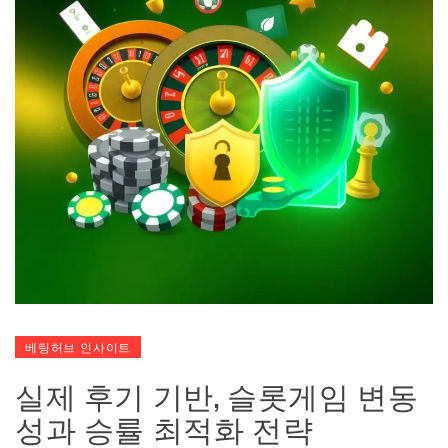
베팅허브 인사이트
실제 후기 기반, 슬롯게임 변동
성과 승률 최적화 전략